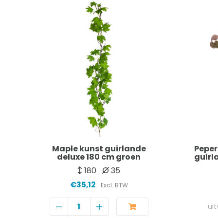
Maple kunst guirlande
Peper
deluxe 180 cm groen
guirl
180
35
€35,12
Excl. BTW
ui