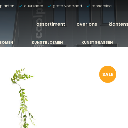
tplanten
duurzaam
grote voorraad
topservice
assortiment
over ons
klanten
BOMEN
KUNSTBLOEMEN
KUNSTGRASSEN
BOMEN
KUNSTBLOEMEN
KUNSTGRASSEN
SALE