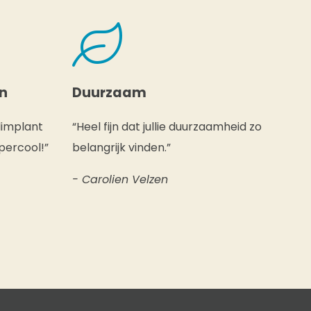
en
Duurzaam
limplant
“Heel fijn dat jullie duurzaamheid zo
percool!”
belangrijk vinden.”
- Carolien Velzen