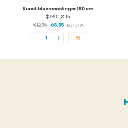
Kunst bloemenslinger 180 cm
180
15
€12,36
€8,65
Excl. BTW