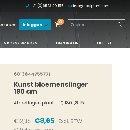
+31 (0)85 13 09 155
info@coolplant.com
0
service
inloggen
GROENE WANDEN
DECORATIE
OUTLET
GROENE WANDEN
DECORATIE
OUTLET
6013844755771
Kunst bloemenslinger
180 cm
Afmetingen plant:
180
15
€8,65
€12,36
Excl. BTW
€10,47