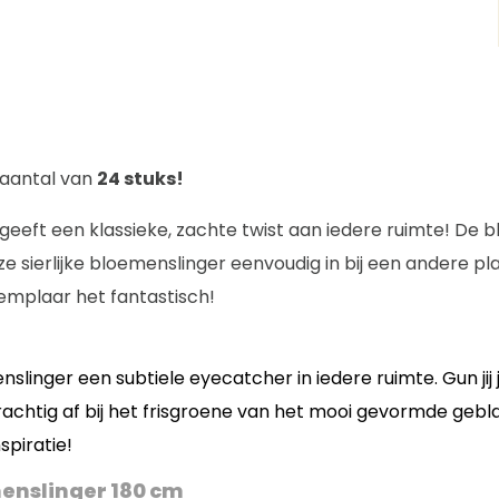
elaantal van
24 stuks!
 geeft een klassieke, zachte twist aan iedere ruimte! De b
e sierlijke bloemenslinger eenvoudig in bij een andere pl
xemplaar het fantastisch!
linger een subtiele eyecatcher in iedere ruimte. Gun jij 
chtig af bij het frisgroene van het mooi gevormde geblad
piratie!
enslinger 180 cm