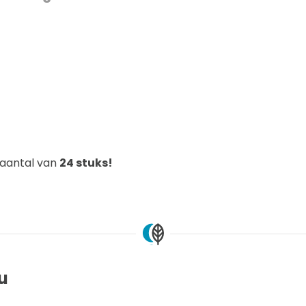
elaantal van
24 stuks!
ou