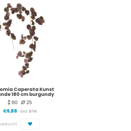
omia Caperata Kunst
ande 180 cm burgundy
60
25
€9,88
Excl. BTW
tverkocht