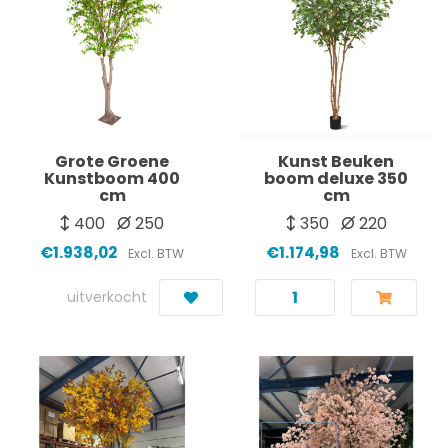
Grote Groene
Kunst Beuken
Kunstboom 400
boom deluxe 350
cm
cm
400
250
350
220
€1.938,02
€1.174,98
Excl. BTW
Excl. BTW
uitverkocht