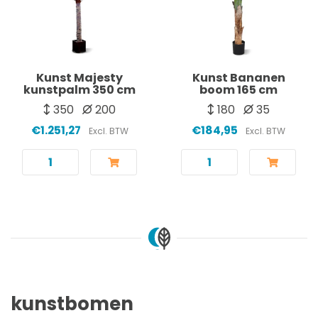
Kunst Majesty
Kunst Bananen
kunstpalm 350 cm
boom 165 cm
350
200
180
35
€1.251,27
€184,95
Excl. BTW
Excl. BTW
kunstbomen