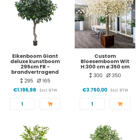
Eikenboom Giant
Custom
deluxe kunstboom
Bloesemboom Wit
295cm FR -
H:300 cm ø:350 cm
brandvertragend
300
350
295
165
€1.196,98
€3.750,00
Excl. BTW
Excl. BTW