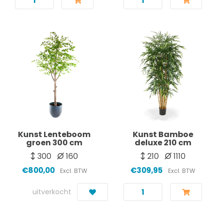
Kunst Lenteboom
Kunst Bamboe
groen 300 cm
deluxe 210 cm
300
160
210
1110
€800,00
€309,95
Excl. BTW
Excl. BTW
uitverkocht