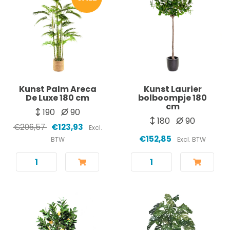
Kunst Palm Areca
Kunst Laurier
De Luxe 180 cm
bolboompje 180
cm
190
90
180
90
€206,57
€123,93
Excl.
€152,85
BTW
Excl. BTW