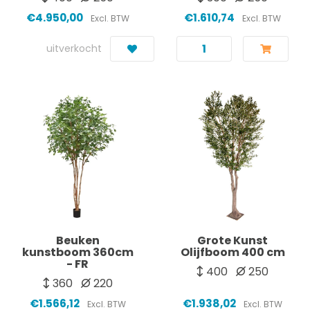
€4.950,00
€1.610,74
Excl. BTW
Excl. BTW
uitverkocht
Beuken
Grote Kunst
kunstboom 360cm
Olijfboom 400 cm
- FR
400
250
360
220
€1.566,12
€1.938,02
Excl. BTW
Excl. BTW