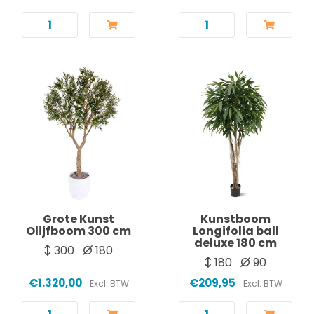
Grote Kunst
Kunstboom
Olijfboom 300 cm
Longifolia ball
deluxe 180 cm
300
180
180
90
€1.320,00
€209,95
Excl. BTW
Excl. BTW