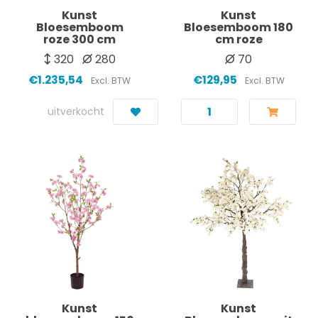
Kunst
Kunst
Bloesemboom
Bloesemboom 180
roze 300 cm
cm roze
320
280
70
€1.235,54
€129,95
Excl. BTW
Excl. BTW
uitverkocht
Kunst
Kunst