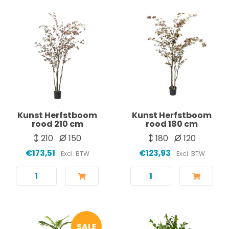
Kunst Herfstboom
Kunst Herfstboom
rood 210 cm
rood 180 cm
210
150
180
120
€173,51
€123,93
Excl. BTW
Excl. BTW
SALE