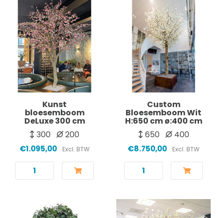
Kunst
Custom
bloesemboom
Bloesemboom Wit
DeLuxe 300 cm
H:650 cm ø:400 cm
300
200
650
400
€1.095,00
€8.750,00
Excl. BTW
Excl. BTW