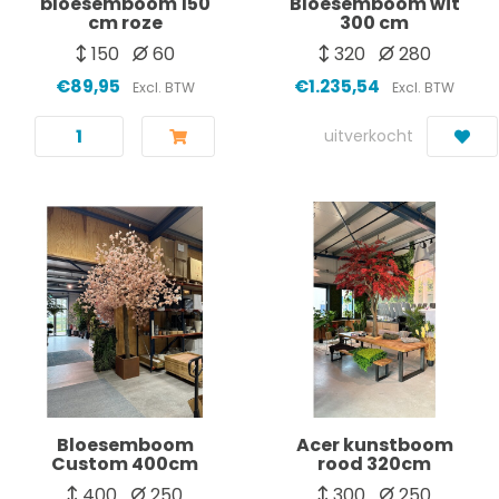
bloesemboom 150
Bloesemboom wit
cm roze
300 cm
150
60
320
280
€89,95
€1.235,54
Excl. BTW
Excl. BTW
uitverkocht
Bloesemboom
Acer kunstboom
Custom 400cm
rood 320cm
400
250
300
250