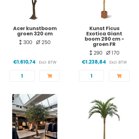
Acer kunstboom
Kunst Ficus
groen 320 cm
Exotica Giant
boom 290 cm -
300
250
groen FR
290
170
€1.610,74
€1.238,84
Excl. BTW
Excl. BTW