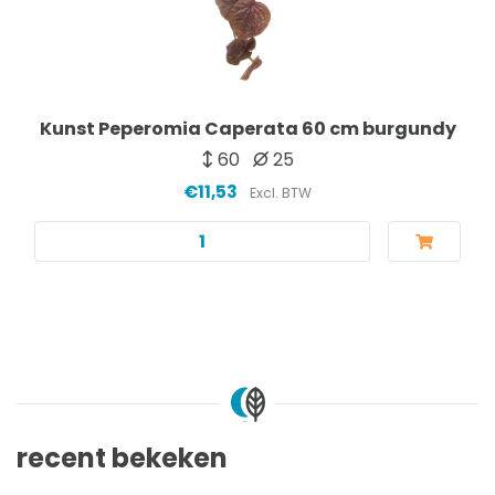
Kunst Peperomia Caperata 60 cm burgundy
60
25
€11,53
Excl. BTW
recent bekeken