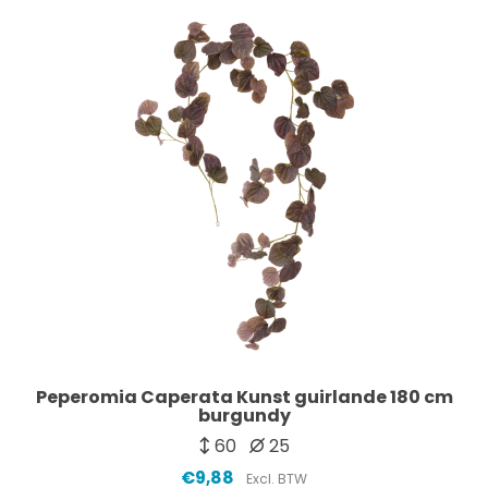
Peperomia Caperata Kunst guirlande 180 cm
burgundy
60
25
€9,88
Excl. BTW