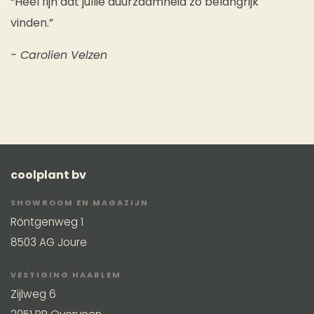
“Heel fijn dat jullie duurzaamheid zo belangrijk
vinden.”
- Carolien Velzen
coolplant bv
SHOWROOM EN MAGAZIJN
Röntgenweg 1
8503 AG Joure
VESTIGING HAARLEM
Zijlweg 6