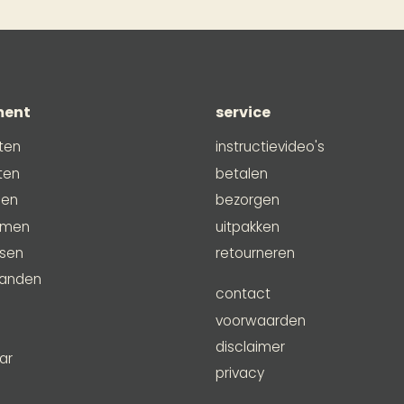
ment
service
ten
instructievideo's
ten
betalen
men
bezorgen
emen
uitpakken
ssen
retourneren
anden
contact
e
voorwaarden
disclaimer
ar
privacy