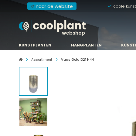
naar de website
coole kuns
webshop
KUNSTPLANTEN
HANGPLANTEN
KUNST
KUNSTPLANTEN
HANGPLANTEN
KUNST
Assortiment
Vaas Gold D21 H44