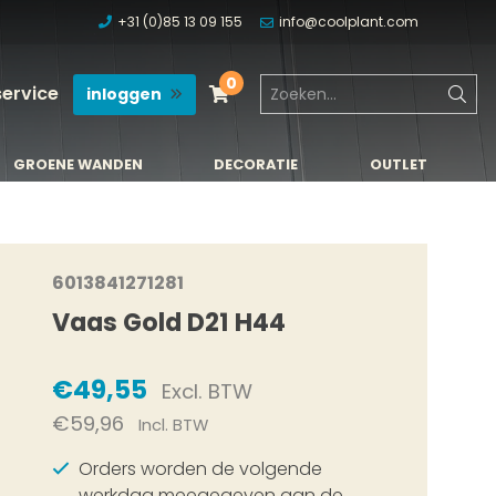
+31 (0)85 13 09 155
info@coolplant.com
0
service
inloggen
GROENE WANDEN
DECORATIE
OUTLET
GROENE WANDEN
DECORATIE
OUTLET
6013841271281
Vaas Gold D21 H44
€49,55
Excl. BTW
€59,96
Incl. BTW
Orders worden de volgende
werkdag meegegeven aan de