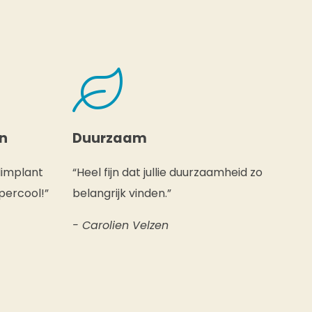
en
Duurzaam
limplant
“Heel fijn dat jullie duurzaamheid zo
percool!”
belangrijk vinden.”
- Carolien Velzen