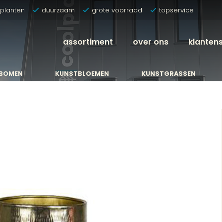
tplanten
duurzaam
grote voorraad
topservice
assortiment
over ons
klanten
BOMEN
KUNSTBLOEMEN
KUNSTGRASSEN
BOMEN
KUNSTBLOEMEN
KUNSTGRASSEN