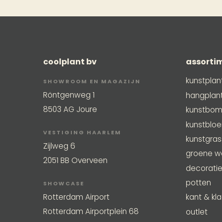
coolplant bv
assorti
kunstplan
SHOWROOM EN MAGAZIJN
Röntgenweg 1
hangplan
8503 AG Joure
kunstbo
kunstblo
VESTIGING HAARLEM
kunstgra
Zijlweg 6
groene w
2051 BB Overveen
decorati
potten
SHOWCASE
Rotterdam Airport
kant & kla
Rotterdam Airportplein 68
outlet