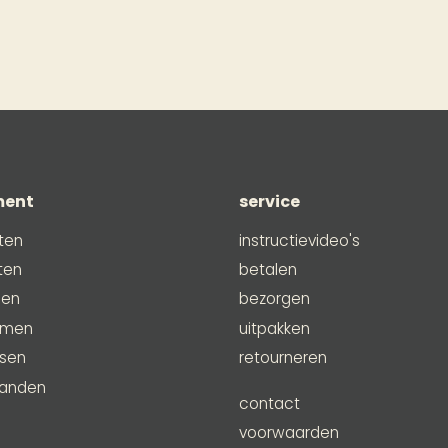
ment
service
ten
instructievideo's
ten
betalen
men
bezorgen
emen
uitpakken
ssen
retourneren
anden
contact
e
voorwaarden