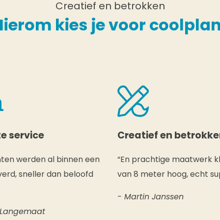
Creatief en betrokken
Hierom kies je voor coolplan
e service
Creatief en betrokk
nten werden al binnen een
“En prachtige maatwerk k
erd, sneller dan beloofd
van 8 meter hoog, echt su
- Martin Janssen
 Langemaat