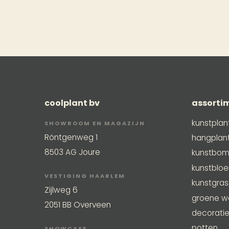
coolplant bv
assorti
kunstplan
SHOWROOM EN MAGAZIJN
Röntgenweg 1
hangplan
8503 AG Joure
kunstbo
kunstblo
VESTIGING HAARLEM
kunstgra
Zijlweg 6
groene w
2051 BB Overveen
decorati
potten
SHOWCASE