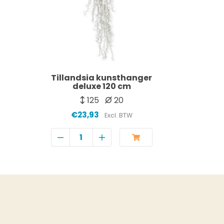
Tillandsia kunsthanger
deluxe 120 cm
125
20
€23,93
Excl. BTW