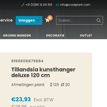
+31 (0)85 13 09 155
info@coolplant.com
0
service
inloggen
GROENE WANDEN
DECORATIE
OUTLET
GROENE WANDEN
DECORATIE
OUTLET
6150606675684
Tillandsia kunsthanger
deluxe 120 cm
Afmetingen plant:
125
20
€23,93
Excl. BTW
€28,96