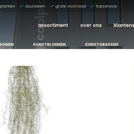
tplanten
duurzaam
grote voorraad
topservice
assortiment
over ons
klanten
BOMEN
KUNSTBLOEMEN
KUNSTGRASSEN
BOMEN
KUNSTBLOEMEN
KUNSTGRASSEN