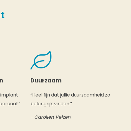
t
en
Duurzaam
limplant
“Heel fijn dat jullie duurzaamheid zo
percool!”
belangrijk vinden.”
- Carolien Velzen