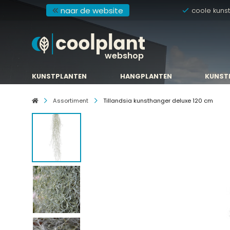
naar de website
coole kuns
webshop
KUNSTPLANTEN
HANGPLANTEN
KUNST
KUNSTPLANTEN
HANGPLANTEN
KUNST
Assortiment
Tillandsia kunsthanger deluxe 120 cm