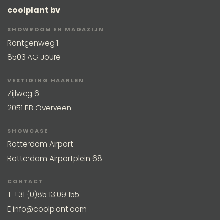
coolplant bv
SHOWROOM EN MAGAZIJN
Röntgenweg 1
8503 AG Joure
VESTIGING HAARLEM
Zijlweg 6
2051 BB Overveen
SHOWCASE
Rotterdam Airport
Rotterdam Airportplein 68
CONTACT
T
+31 (0)85 13 09 155
E
info@coolplant.com