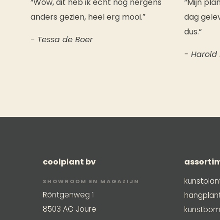
“Wow, dit heb ik echt nog nergens
“Mijn pla
anders gezien, heel erg mooi.”
dag gelev
dus.”
- Tessa de Boer
- Harold
coolplant bv
assorti
kunstplan
SHOWROOM EN MAGAZIJN
Röntgenweg 1
hangplan
8503 AG Joure
kunstbo