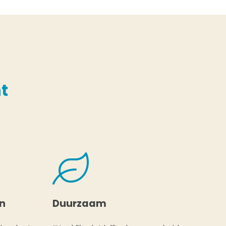
t
en
Duurzaam