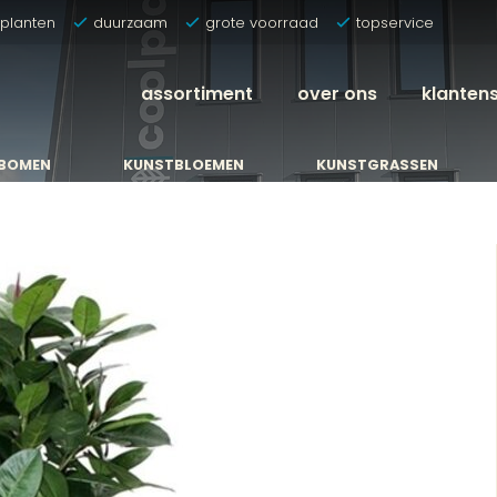
tplanten
duurzaam
grote voorraad
topservice
assortiment
over ons
klanten
BOMEN
KUNSTBLOEMEN
KUNSTGRASSEN
BOMEN
KUNSTBLOEMEN
KUNSTGRASSEN