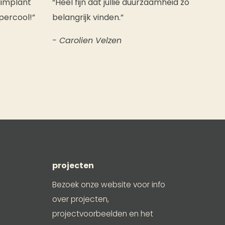
limplant
“Heel fijn dat jullie duurzaamheid zo
percool!”
belangrijk vinden.”
- Carolien Velzen
projecten
Bezoek onze website voor info
over projecten,
projectvoorbeelden en het