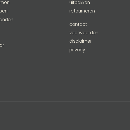
emen
uitpakken
ssen
retourneren
anden
contact
e
voorwaarden
disclaimer
ar
privacy