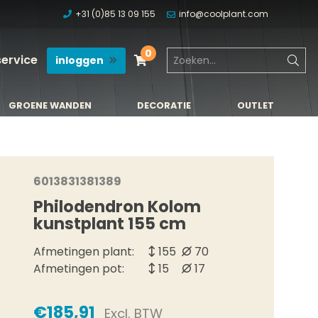
+31 (0)85 13 09 155
info@coolplant.com
0
service
inloggen
GROENE WANDEN
DECORATIE
OUTLET
GROENE WANDEN
DECORATIE
OUTLET
6013831381389
Philodendron Kolom
kunstplant 155 cm
Afmetingen plant:
155
70
Afmetingen pot:
15
17
€185,91
Excl. BTW