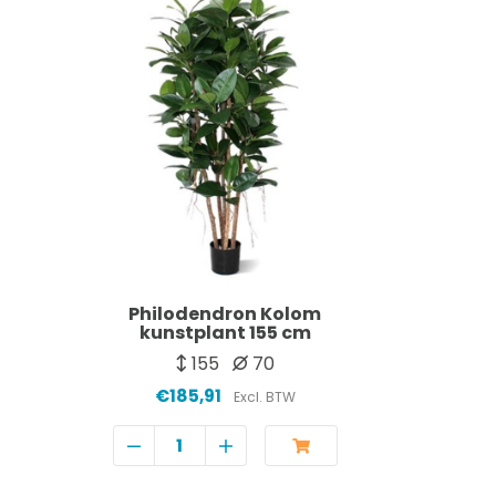
Philodendron Kolom
kunstplant 155 cm
155
70
€185,91
Excl. BTW