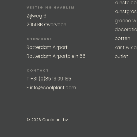
kunstblo
VESTIGING HAARLEM
kunstgra
Zijlweg 6
groene w
2051 BB Overveen
decorati
potten
SHOWCASE
Rotterdam Airport
kant & kla
Rotterdam Airportplein 68
outlet
CONTACT
T
+31 (0)85 13 09 155
E
info@coolplant.com
© 2026 Coolplant bv