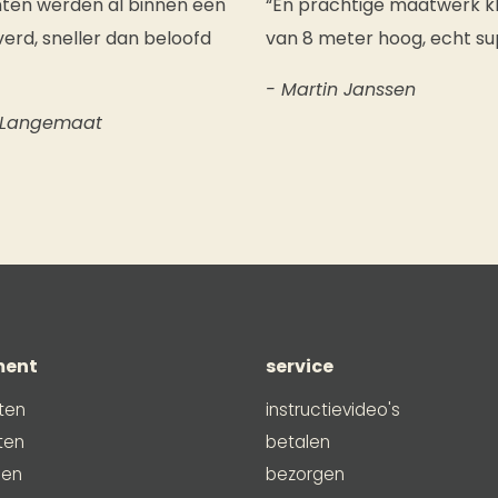
nten werden al binnen een
“En prachtige maatwerk k
erd, sneller dan beloofd
van 8 meter hoog, echt su
- Martin Janssen
 Langemaat
ment
service
ten
instructievideo's
ten
betalen
men
bezorgen