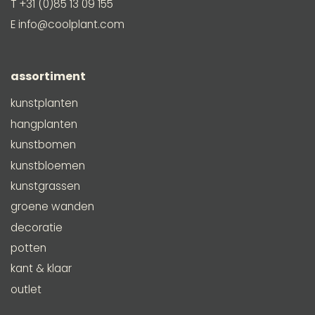
T
+31 (0)85 13 09 155
E
info@coolplant.com
assortiment
kunstplanten
hangplanten
kunstbomen
kunstbloemen
kunstgrassen
groene wanden
decoratie
potten
kant & klaar
outlet