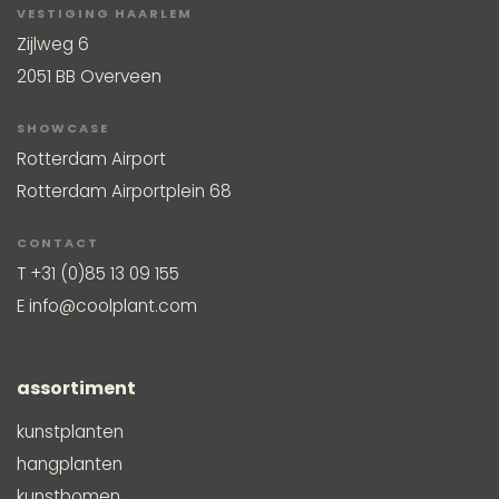
VESTIGING HAARLEM
Zijlweg 6
2051 BB Overveen
SHOWCASE
Rotterdam Airport
Rotterdam Airportplein 68
CONTACT
T
+31 (0)85 13 09 155
E
info@coolplant.com
assortiment
kunstplanten
hangplanten
kunstbomen