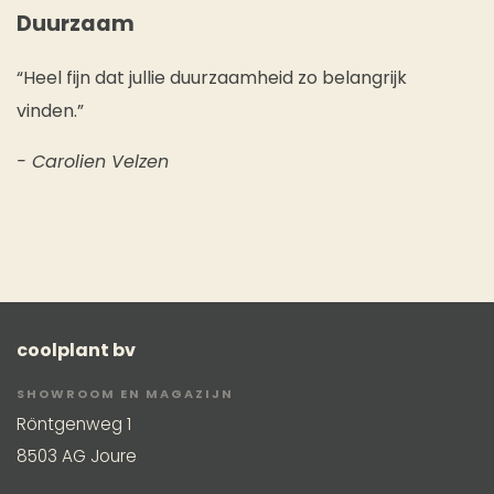
Duurzaam
“Heel fijn dat jullie duurzaamheid zo belangrijk
vinden.”
- Carolien Velzen
coolplant bv
SHOWROOM EN MAGAZIJN
Röntgenweg 1
8503 AG Joure