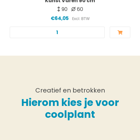
Kunst Varen 90 cm
90
60
€64,05
Excl. BTW
Creatief en betrokken
Hierom kies je voor
coolplant