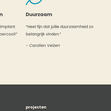
en
Duurzaam
limplant
“Heel fijn dat jullie duurzaamheid zo
percool!”
belangrijk vinden.”
- Carolien Velzen
projecten