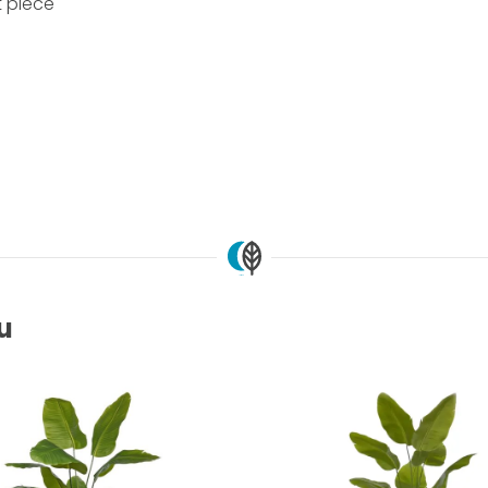
t piece
ou