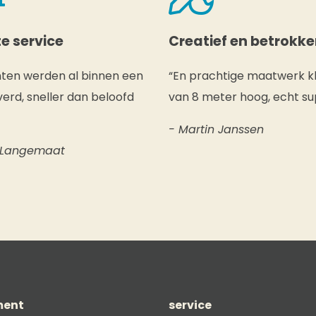
e service
Creatief en betrokk
nten werden al binnen een
“En prachtige maatwerk k
erd, sneller dan beloofd
van 8 meter hoog, echt su
- Martin Janssen
 Langemaat
ment
service