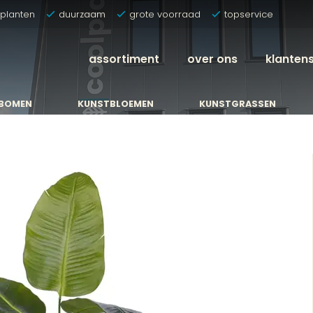
tplanten
duurzaam
grote voorraad
topservice
assortiment
over ons
klanten
BOMEN
KUNSTBLOEMEN
KUNSTGRASSEN
BOMEN
KUNSTBLOEMEN
KUNSTGRASSEN