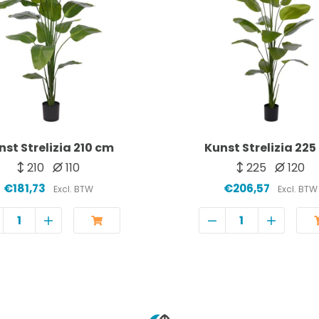
nst Strelizia 210 cm
Kunst Strelizia 22
210
110
225
120
€181,73
€206,57
Excl. BTW
Excl. BTW