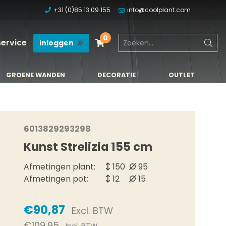
+31 (0)85 13 09 155
info@coolplant.com
0
service
inloggen
GROENE WANDEN
DECORATIE
OUTLET
GROENE WANDEN
DECORATIE
OUTLET
6013829293298
Kunst Strelizia 155 cm
Afmetingen plant:
150
95
Afmetingen pot:
12
15
€90,87
Excl. BTW
€109,95