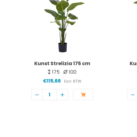
Kunst Strelizia 175 cm
Ku
175
100
€115,66
Excl. BTW