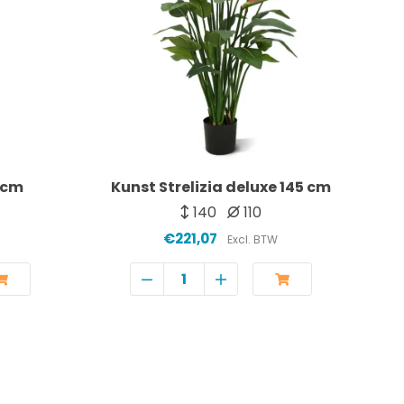
5 cm
Kunst Strelizia deluxe 145 cm
K
140
110
€221,07
Excl. BTW