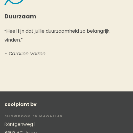
Duurzaam
“Heel fijn dat jullie duurzaamheid zo belangrijk
vinden.”
- Carolien Velzen
coolplant bv
SHOWROOM EN MAGAZIJN
Röntgenweg 1
8503 AG Joure