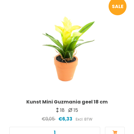
SALE
Kunst Mini Guzmania geel 18 cm
18
15
€9,05
€6,33
Excl. BTW