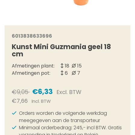
6013838633696
Kunst Mini Guzmania geel 18
cm
Afmetingen plant:
18
15
Afmetingen pot:
6
7
€6,33
€9,05
Excl. BTW
€7,66
Incl. BTW
Orders worden de volgende werkdag
meegegeven aan de transporteur
Minimaal orderbedrag: 245,- incl BTW. Gratis
verzending in Nederland en België.