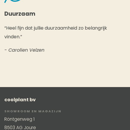
Duurzaam
“Heel fijn dat jullie duurzaamheid zo belangrijk
vinden.”
- Carolien Velzen
coolplant bv
SHOWROOM EN MAGAZIJN
Röntgenweg 1
8503 AG Joure