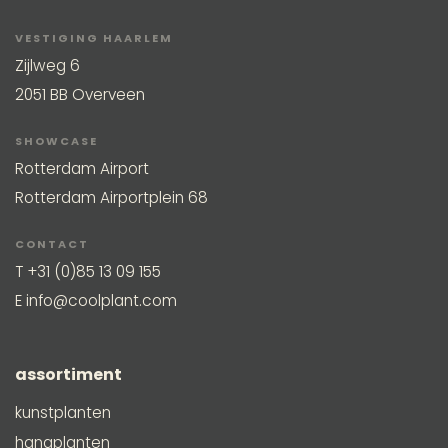
VESTIGING HAARLEM
Zijlweg 6
2051 BB Overveen
SHOWCASE
Rotterdam Airport
Rotterdam Airportplein 68
CONTACT
T
+31 (0)85 13 09 155
E
info@coolplant.com
assortiment
kunstplanten
hangplanten