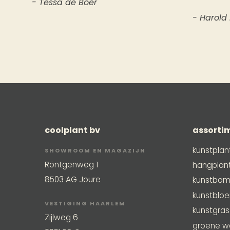
- Tessa de Boer
- Harold
coolplant bv
assorti
kunstplan
SHOWROOM EN MAGAZIJN
Röntgenweg 1
hangplan
8503 AG Joure
kunstbo
kunstblo
VESTIGING HAARLEM
kunstgra
Zijlweg 6
groene w