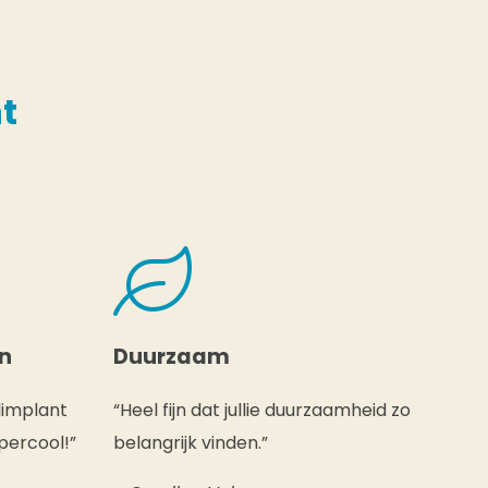
t
en
Duurzaam
limplant
“Heel fijn dat jullie duurzaamheid zo
percool!”
belangrijk vinden.”