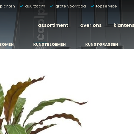
tplanten
duurzaam
grote voorraad
topservice
assortiment
over ons
klanten
BOMEN
KUNSTBLOEMEN
KUNSTGRASSEN
BOMEN
KUNSTBLOEMEN
KUNSTGRASSEN