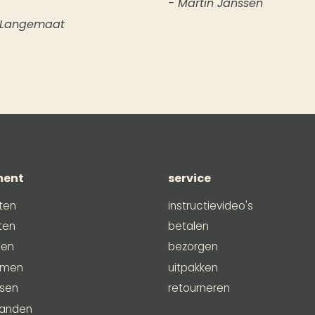
- Martin Janssen
 Langemaat
ment
service
ten
instructievideo's
ten
betalen
men
bezorgen
emen
uitpakken
ssen
retourneren
anden