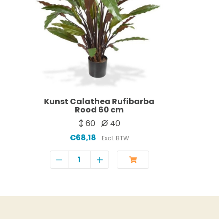
Kunst Calathea Rufibarba
Rood 60 cm
60
40
€68,18
Excl. BTW