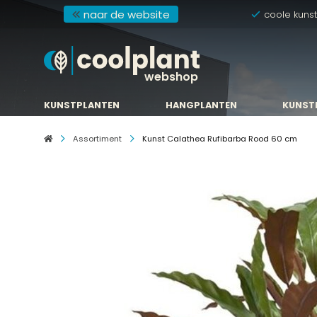
naar de website
coole kuns
webshop
KUNSTPLANTEN
HANGPLANTEN
KUNST
KUNSTPLANTEN
HANGPLANTEN
KUNST
Assortiment
Kunst Calathea Rufibarba Rood 60 cm