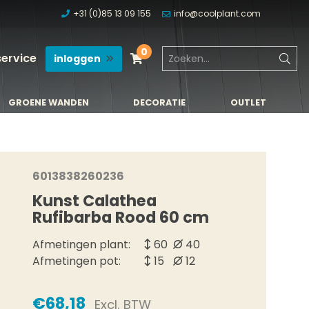
+31 (0)85 13 09 155
info@coolplant.com
0
service
inloggen
GROENE WANDEN
DECORATIE
OUTLET
GROENE WANDEN
DECORATIE
OUTLET
6013838260236
Kunst Calathea
Rufibarba Rood 60 cm
Afmetingen plant:
60
40
Afmetingen pot:
15
12
€68,18
Excl. BTW