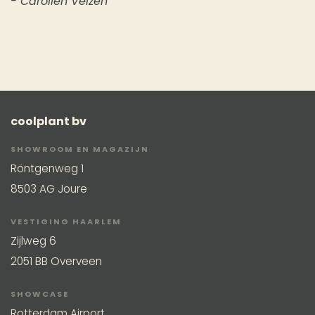
- Carolien Velzen
coolplant bv
SHOWROOM EN MAGAZIJN
Röntgenweg 1
8503 AG Joure
VESTIGING HAARLEM
Zijlweg 6
2051 BB Overveen
SHOWCASE
Rotterdam Airport