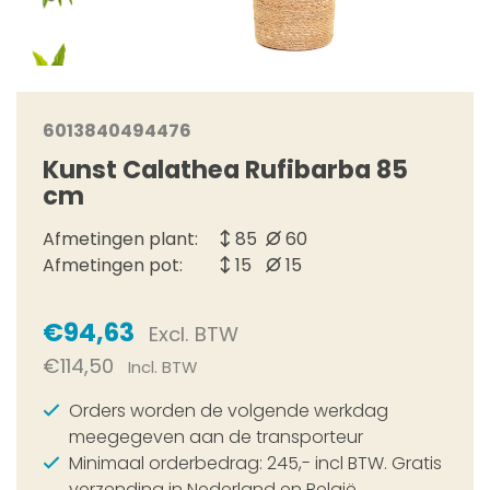
6013840494476
Kunst Calathea Rufibarba 85
cm
Afmetingen plant:
85
60
Afmetingen pot:
15
15
€94,63
Excl. BTW
€114,50
Incl. BTW
Orders worden de volgende werkdag
meegegeven aan de transporteur
Minimaal orderbedrag: 245,- incl BTW. Gratis
verzending in Nederland en België.