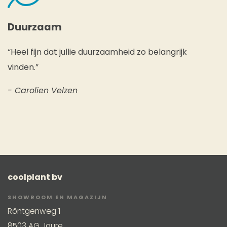
Duurzaam
“Heel fijn dat jullie duurzaamheid zo belangrijk
vinden.”
- Carolien Velzen
coolplant bv
SHOWROOM EN MAGAZIJN
Röntgenweg 1
8503 AG Joure