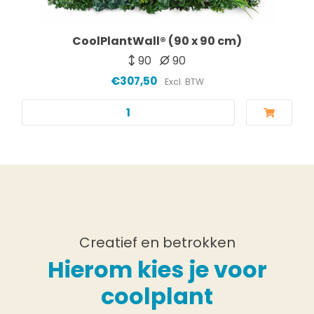
CoolPlantWall® (90 x 90 cm)
90
90
€307,50
Excl. BTW
Creatief en betrokken
Hierom kies je voor
coolplant