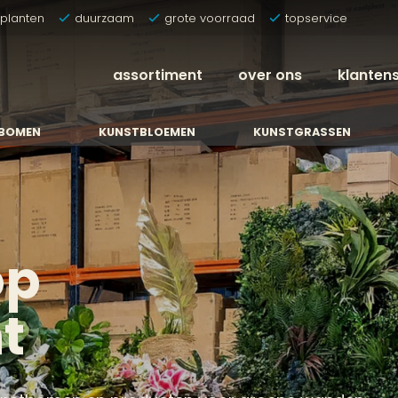
tplanten
duurzaam
grote voorraad
topservice
assortiment
over ons
klanten
BOMEN
KUNSTBLOEMEN
KUNSTGRASSEN
op
t