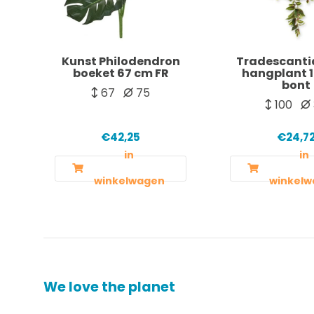
Kunst Philodendron
Tradescanti
boeket 67 cm FR
hangplant 
bont
67
75
100
€42,25
€24,7
in
in
winkelwagen
winkelw
We love the planet