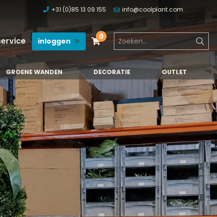
+31 (0)85 13 09 155
info@coolplant.com
0
service
inloggen
GROENE WANDEN
DECORATIE
OUTLET