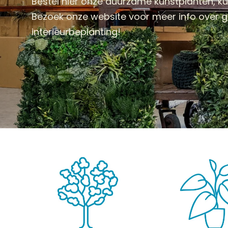
Bestel hier onze duurzame kunstplanten, 
Bezoek onze website voor meer info over
interieurbeplanting!
KUNSTPLANTEN
HANGPLANTEN
KUNST