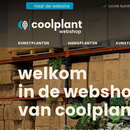
naar de website
coole kuns
webshop
KUNSTPLANTEN
HANGPLANTEN
KUNST
welkom
in de websh
van coolplan