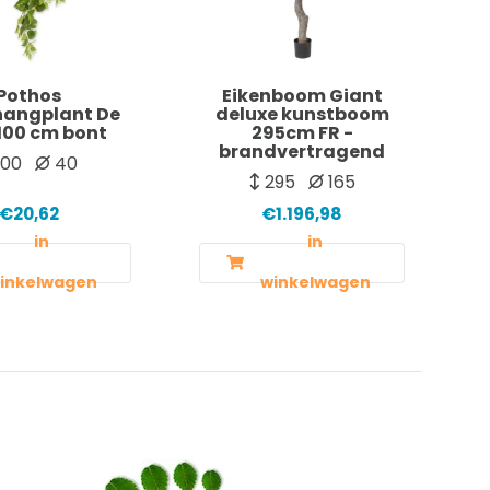
Pothos
Eikenboom Giant
hangplant De
deluxe kunstboom
100 cm bont
295cm FR -
brandvertragend
100
40
295
165
€20,62
€1.196,98
in
in
inkelwagen
winkelwagen