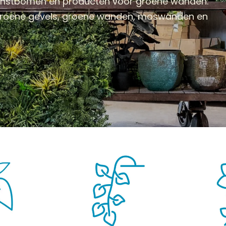
kunstbomen en producten voor groene wanden.
 groene gevels, groene wanden, moswanden en
BOMEN
KUNSTBLOEMEN
KUNSTGRASSEN