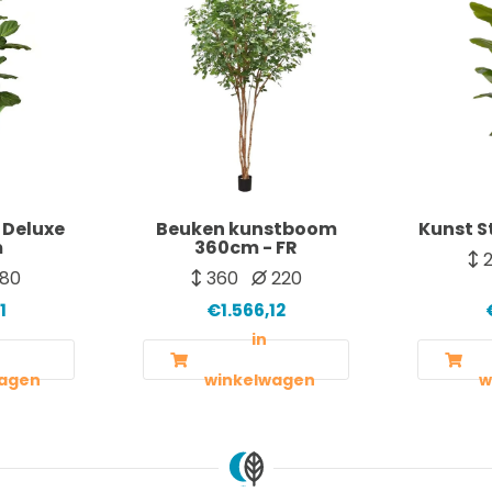
 Deluxe
Beuken kunstboom
Kunst S
m
360cm - FR
2
80
360
220
1
€1.566,12
in
agen
winkelwagen
w