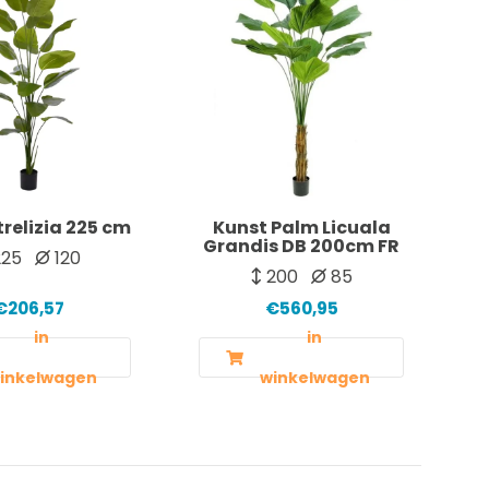
trelizia 225 cm
Kunst Palm Licuala
Grandis DB 200cm FR
25
120
200
85
€206,57
€560,95
in
in
inkelwagen
winkelwagen