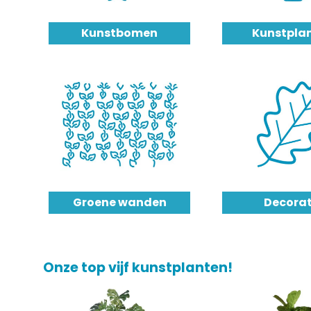
Kunstbomen
Kunstpla
Groene wanden
Decorat
Onze top vijf kunstplanten!