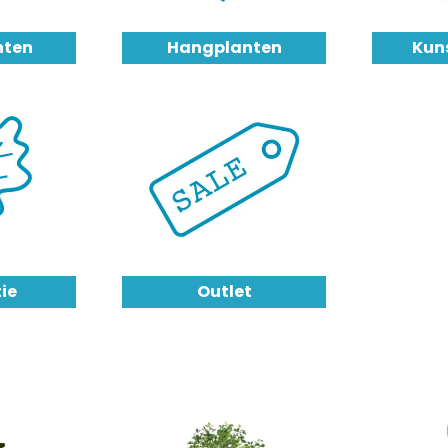
nten
Hangplanten
Kun
ie
Outlet