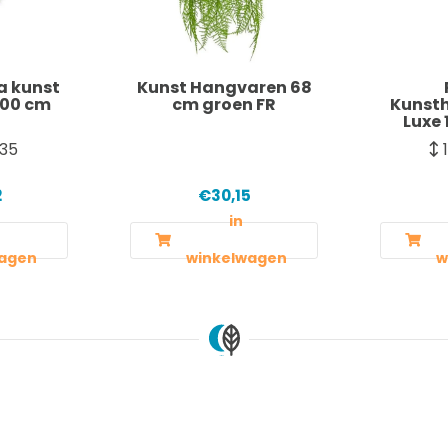
a kunst
Kunst Hangvaren 68
100 cm
cm groen FR
Kunst
Luxe 
35
2
€30,15
in
agen
winkelwagen
w