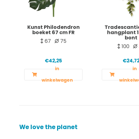
Kunst Philodendron
Tradescanti
boeket 67 cm FR
hangplant 
bont
67
75
100
€42,25
€24,7
in
in
winkelwagen
winkelw
We love the planet