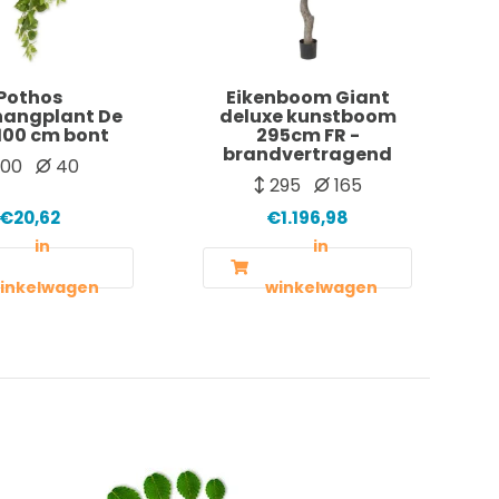
Pothos
Eikenboom Giant
hangplant De
deluxe kunstboom
100 cm bont
295cm FR -
brandvertragend
100
40
295
165
€20,62
€1.196,98
in
in
inkelwagen
winkelwagen