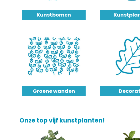
Kunstbomen
Kunstpla
Groene wanden
Decorat
Onze top vijf kunstplanten!