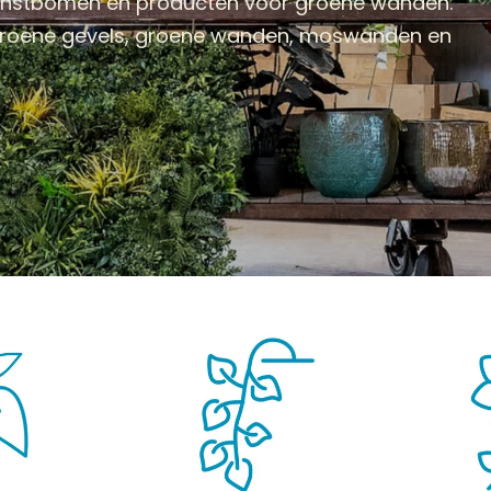
kunstbomen en producten voor groene wanden.
 groene gevels, groene wanden, moswanden en
BOMEN
KUNSTBLOEMEN
KUNSTGRASSEN