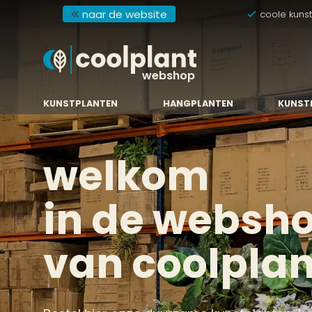
naar de website
coole kuns
webshop
KUNSTPLANTEN
HANGPLANTEN
KUNST
welkom
in de websh
van coolplan