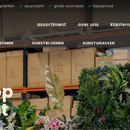
tplanten
duurzaam
grote voorraad
topservice
assortiment
over ons
klanten
BOMEN
KUNSTBLOEMEN
KUNSTGRASSEN
op
t