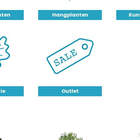
nten
Hangplanten
Kun
ie
Outlet