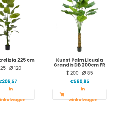
trelizia 225 cm
Kunst Palm Licuala
Grandis DB 200cm FR
25
120
200
85
€206,57
€560,95
in
in
inkelwagen
winkelwagen