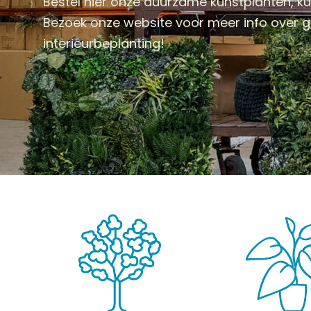
Bestel hier onze duurzame kunstplanten, 
Bezoek onze website voor meer info over
interieurbeplanting!
KUNSTPLANTEN
HANGPLANTEN
KUNST