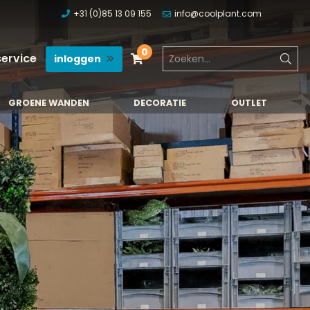
+31 (0)85 13 09 155
info@coolplant.com
0
service
inloggen
GROENE WANDEN
DECORATIE
OUTLET