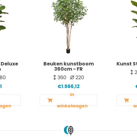
 Deluxe
Beuken kunstboom
Kunst S
m
360cm - FR
2
80
360
220
1
€1.566,12
in
agen
winkelwagen
w