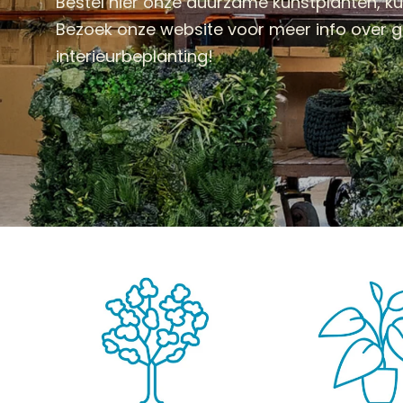
Bestel hier onze duurzame kunstplanten, 
Bezoek onze website voor meer info over
interieurbeplanting!
KUNSTPLANTEN
HANGPLANTEN
KUNST