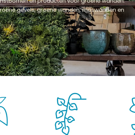
kunstbomen en producten voor groene wanden.
 groene gevels, groene wanden, moswanden en
BOMEN
KUNSTBLOEMEN
KUNSTGRASSEN