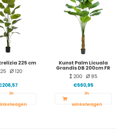
trelizia 225 cm
Kunst Palm Licuala
Grandis DB 200cm FR
25
120
200
85
€206,57
€560,95
in
in
inkelwagen
winkelwagen