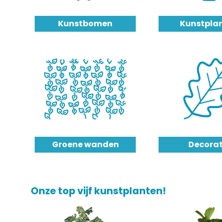
Kunstbomen
Kunstpla
Groene wanden
Decorat
Onze top vijf kunstplanten!