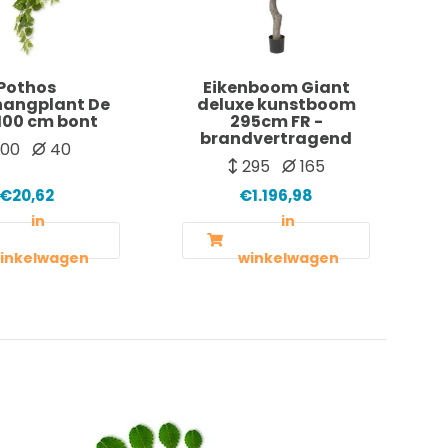
Pothos
Eikenboom Giant
hangplant De
deluxe kunstboom
100 cm bont
295cm FR -
brandvertragend
100
40
295
165
€20,62
€1.196,98
in
in
inkelwagen
winkelwagen