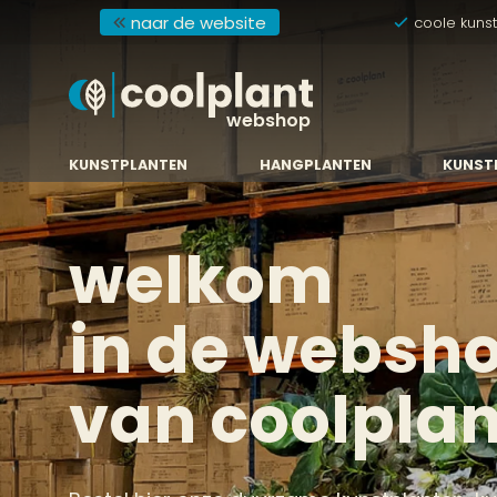
naar de website
coole kuns
webshop
KUNSTPLANTEN
HANGPLANTEN
KUNST
welkom
in de websh
van coolplan