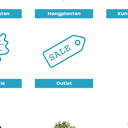
nten
Hangplanten
Kun
ie
Outlet