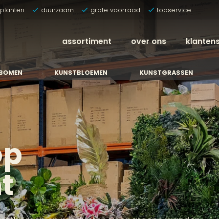
tplanten
duurzaam
grote voorraad
topservice
assortiment
over ons
klanten
BOMEN
KUNSTBLOEMEN
KUNSTGRASSEN
op
t