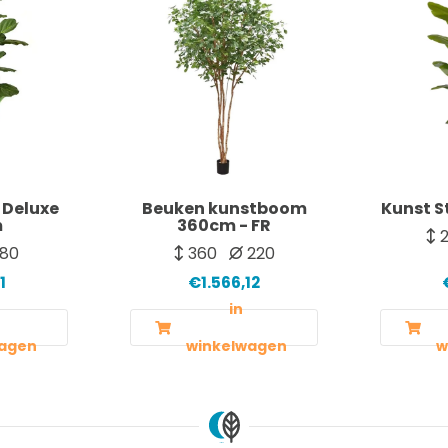
 Deluxe
Beuken kunstboom
Kunst S
m
360cm - FR
2
80
360
220
1
€1.566,12
in
agen
winkelwagen
w