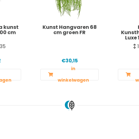
a kunst
Kunst Hangvaren 68
100 cm
cm groen FR
Kunst
Luxe 
35
2
€30,15
in
agen
winkelwagen
w