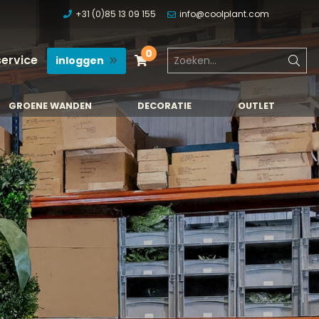
+31 (0)85 13 09 155
info@coolplant.com
0
service
inloggen
GROENE WANDEN
DECORATIE
OUTLET