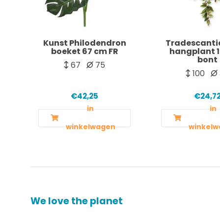
Kunst Philodendron
Tradescanti
boeket 67 cm FR
hangplant 
bont
67
75
100
€42,25
€24,7
in
in
winkelwagen
winkelw
We love the planet