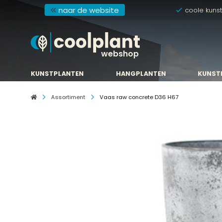
naar de website
coole kuns
webshop
KUNSTPLANTEN
HANGPLANTEN
KUNST
KUNSTPLANTEN
HANGPLANTEN
KUNST
Assortiment
Vaas raw concrete D36 H67