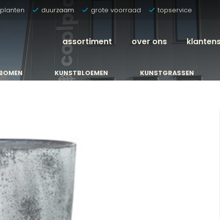
tplanten
duurzaam
grote voorraad
topservice
assortiment
over ons
klanten
BOMEN
KUNSTBLOEMEN
KUNSTGRASSEN
BOMEN
KUNSTBLOEMEN
KUNSTGRASSEN