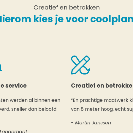
Creatief en betrokken
Hierom kies je voor coolplan
e service
Creatief en betrokk
nten werden al binnen een
“En prachtige maatwerk k
erd, sneller dan beloofd
van 8 meter hoog, echt su
- Martin Janssen
 Langemaat