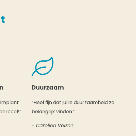
t
en
Duurzaam
limplant
“Heel fijn dat jullie duurzaamheid zo
percool!”
belangrijk vinden.”
- Carolien Velzen