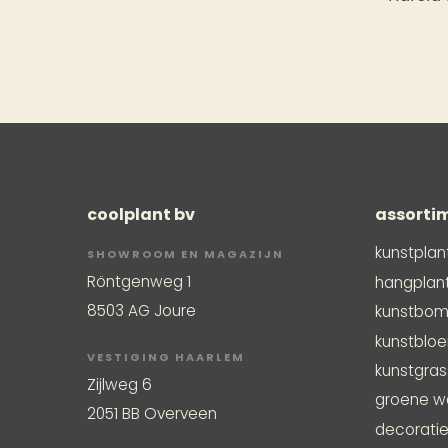
coolplant bv
assorti
kunstplan
SHOWROOM EN MAGAZIJN
Röntgenweg 1
hangplan
8503 AG Joure
kunstbo
kunstblo
VESTIGING HAARLEM
kunstgra
Zijlweg 6
groene w
2051 BB Overveen
decorati