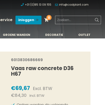
+31 (0)85 13 09 155
info@coolplant.com
0
service
inloggen
GROENE WANDEN
DECORATIE
OUTLET
GROENE WANDEN
DECORATIE
OUTLET
6013830686669
Vaas raw concrete D36
H67
€69,67
Excl. BTW
€84,30
Incl. BTW
Orders worden de volgende