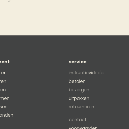
ment
service
ten
instructievideo's
ten
betalen
men
bezorgen
emen
uitpakken
ssen
retourneren
anden
contact
e
voorwaarden