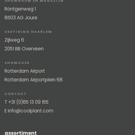
SHOWROOM EN MAGAZIJN
Röntgenweg 1
8503 AG Joure
VESTIGING HAARLEM
Zijlweg 6
2051 BB Overveen
SHOWCASE
Rotterdam Airport
Rotterdam Airportplein 68
CONTACT
T
+31 (0)85 13 09 155
E
info@coolplant.com
assortiment