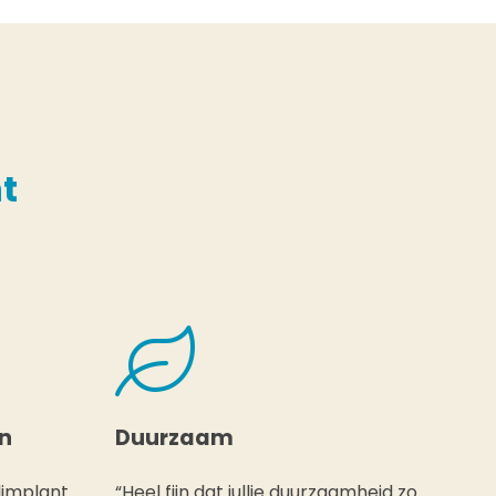
t
en
Duurzaam
limplant
“Heel fijn dat jullie duurzaamheid zo