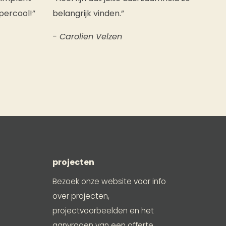
percool!”
belangrijk vinden.”
- Carolien Velzen
projecten
Bezoek onze website voor info
over projecten,
projectvoorbeelden en het
aanvragen van een offerte.