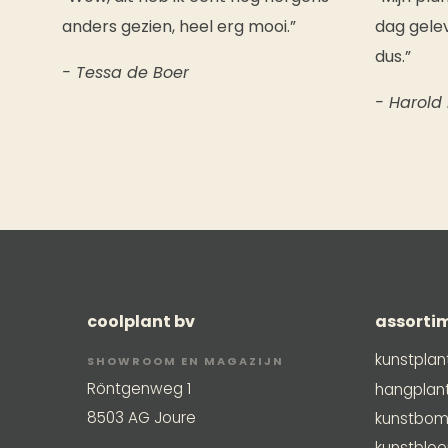
anders gezien, heel erg mooi.”
dag gelev
dus.”
- Tessa de Boer
- Harold
coolplant bv
assorti
kunstplan
SHOWROOM EN MAGAZIJN
Röntgenweg 1
hangplan
8503 AG Joure
kunstbo
kunstblo