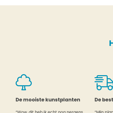
De mooiste kunstplanten
De best
“Wow, dit heb ik echt nog nergens
“Mijn pla