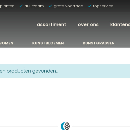
tplanten
duurzaam
grote voorraad
topservice
assortiment
over ons
klanten
BOMEN
KUNSTBLOEMEN
KUNSTGRASSEN
BOMEN
KUNSTBLOEMEN
KUNSTGRASSEN
n producten gevonden...