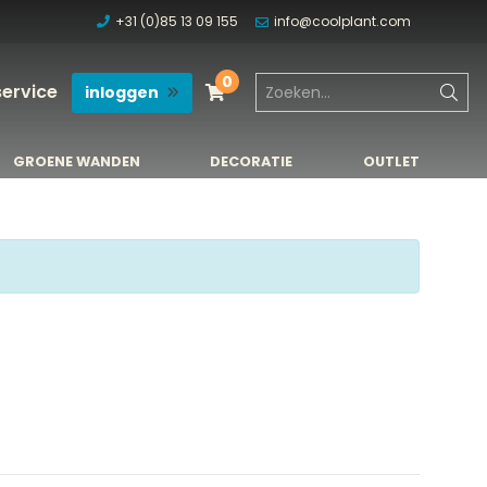
+31 (0)85 13 09 155
info@coolplant.com
0
service
inloggen
GROENE WANDEN
DECORATIE
OUTLET
GROENE WANDEN
DECORATIE
OUTLET