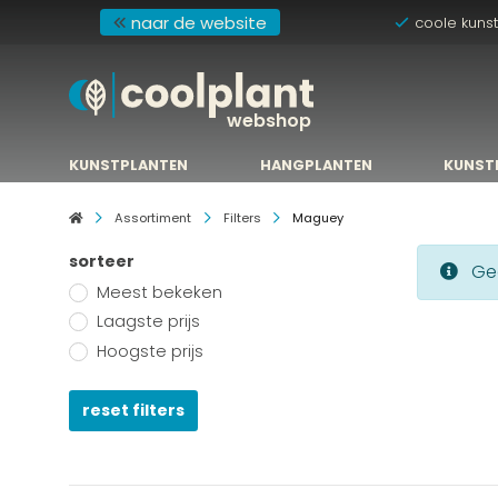
naar de website
coole kuns
webshop
KUNSTPLANTEN
HANGPLANTEN
KUNST
KUNSTPLANTEN
HANGPLANTEN
KUNST
Assortiment
Filters
Maguey
sorteer
Gee
Meest bekeken
Laagste prijs
Hoogste prijs
reset filters