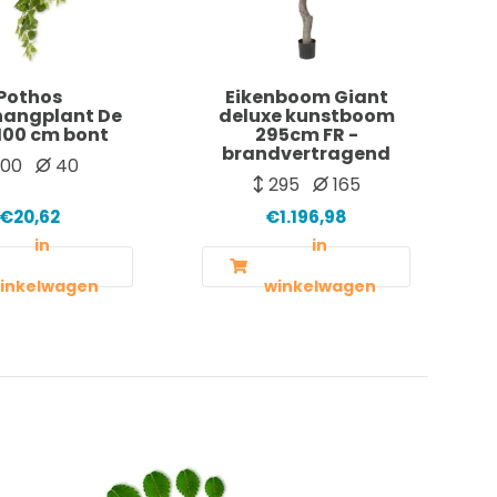
Pothos
Eikenboom Giant
hangplant De
deluxe kunstboom
100 cm bont
295cm FR -
brandvertragend
100
40
295
165
€20,62
€1.196,98
in
in
inkelwagen
winkelwagen