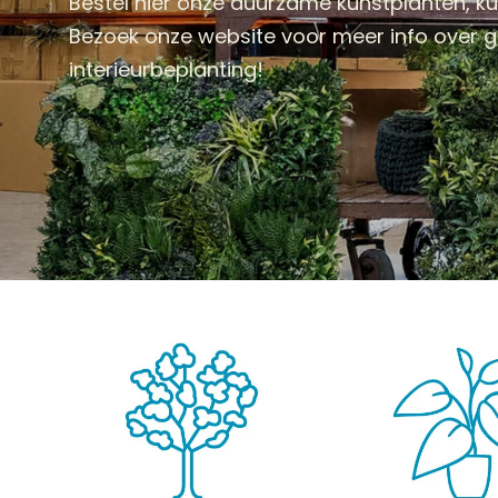
Bestel hier onze duurzame kunstplanten, 
Bezoek onze website voor meer info over
interieurbeplanting!
KUNSTPLANTEN
HANGPLANTEN
KUNST