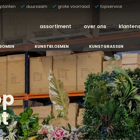
tplanten
duurzaam
grote voorraad
topservice
assortiment
over ons
klanten
BOMEN
KUNSTBLOEMEN
KUNSTGRASSEN
op
t