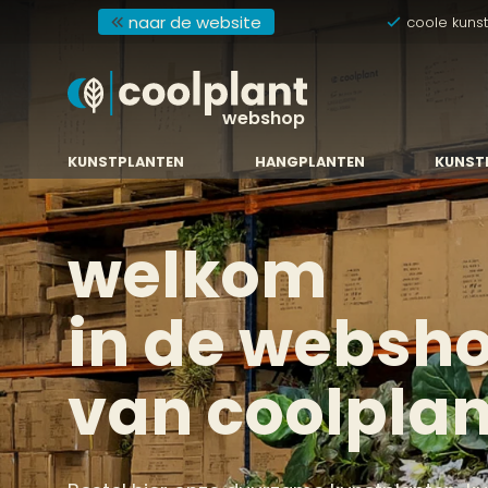
naar de website
coole kuns
webshop
KUNSTPLANTEN
HANGPLANTEN
KUNST
welkom
in de websh
van coolplan