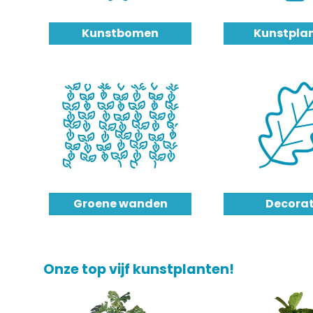
Kunstbomen
Kunstpla
Groene wanden
Decorat
Onze top vijf kunstplanten!