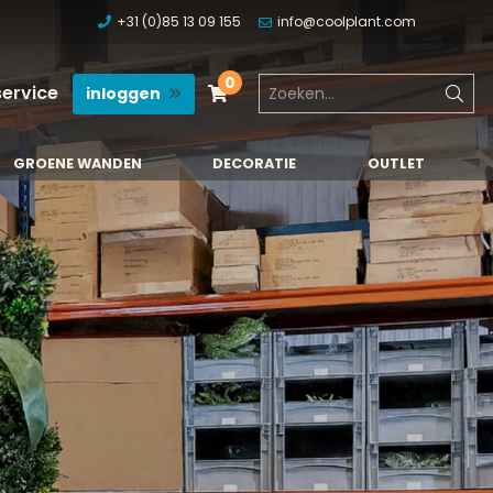
+31 (0)85 13 09 155
info@coolplant.com
0
service
inloggen
GROENE WANDEN
DECORATIE
OUTLET