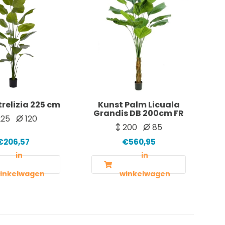
trelizia 225 cm
Kunst Palm Licuala
Grandis DB 200cm FR
25
120
200
85
€206,57
€560,95
in
in
inkelwagen
winkelwagen