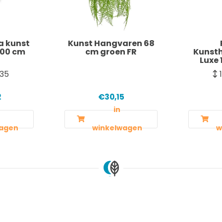
a kunst
Kunst Hangvaren 68
100 cm
cm groen FR
Kunst
Luxe 
35
2
€30,15
in
agen
winkelwagen
w