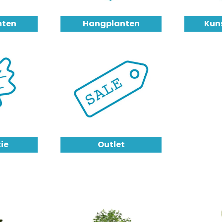
nten
Hangplanten
Kun
ie
Outlet