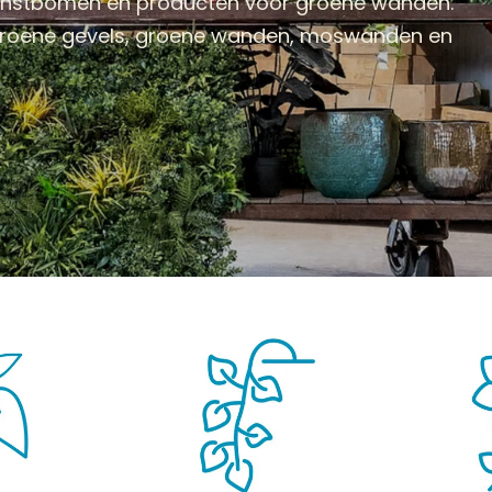
kunstbomen en producten voor groene wanden.
 groene gevels, groene wanden, moswanden en
BOMEN
KUNSTBLOEMEN
KUNSTGRASSEN