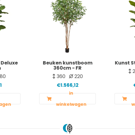
 Deluxe
Beuken kunstboom
Kunst S
m
360cm - FR
2
80
360
220
1
€1.566,12
in
agen
winkelwagen
w