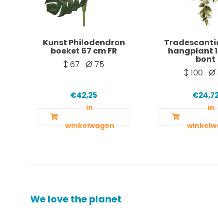
Kunst Philodendron
Tradescanti
boeket 67 cm FR
hangplant 
bont
67
75
100
€42,25
€24,7
in
in
winkelwagen
winkelw
We love the planet