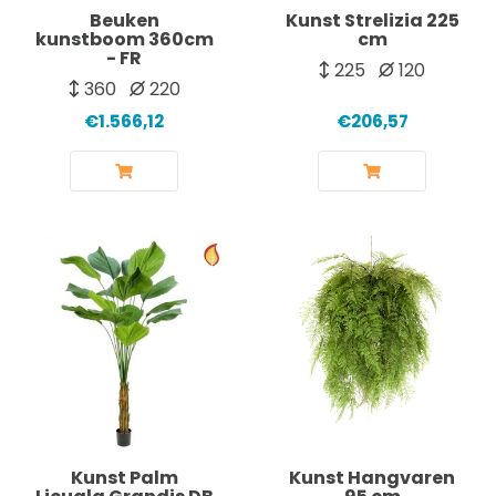
Beuken
Kunst Strelizia 225
kunstboom 360cm
cm
- FR
225
120
360
220
€1.566,12
€206,57
Kunst Palm
Kunst Hangvaren