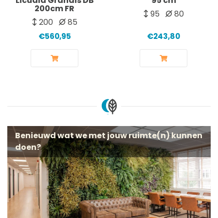
Licuala Grandis DB
95 cm
200cm FR
95
80
200
85
€560,95
€243,80
Benieuwd wat we met jouw ruimte(n) kunnen
doen?