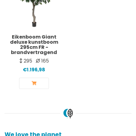
Eikenboom Giant
deluxe kunstboom
295cm FR -
brandvertragend
295
165
€1.196,98
We love the planet