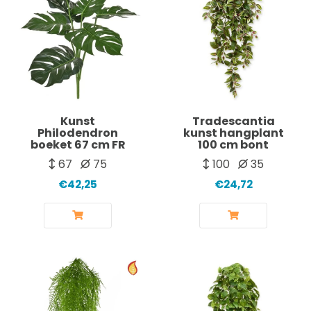
Kunst
Tradescantia
Philodendron
kunst hangplant
boeket 67 cm FR
100 cm bont
67
75
100
35
€42,25
€24,72