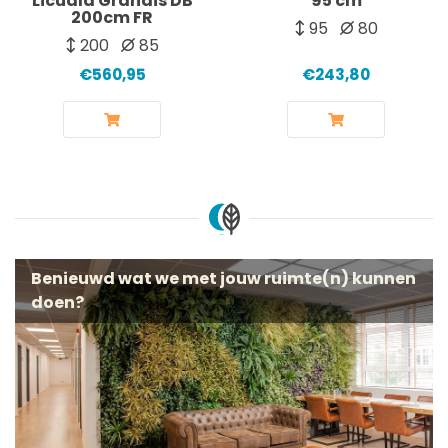
Licuala Grandis DB
95 cm
200cm FR
95
80
200
85
€560,95
€243,80
Benieuwd wat we met jouw ruimte(n) kunnen
doen?