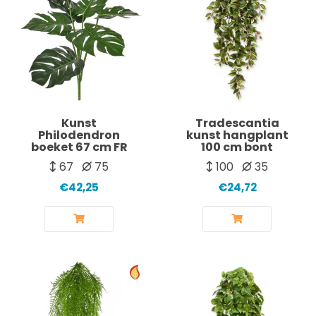
Kunst
Tradescantia
Philodendron
kunst hangplant
boeket 67 cm FR
100 cm bont
67
75
100
35
€42,25
€24,72