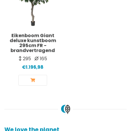
Eikenboom Giant
deluxe kunstboom
295cm FR -
brandvertragend
295
165
€1.196,98
We love the planet