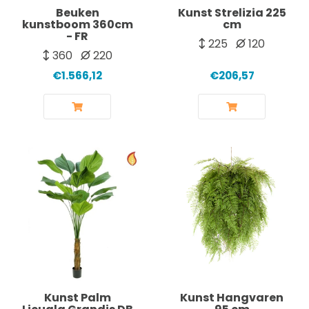
Beuken
Kunst Strelizia 225
kunstboom 360cm
cm
- FR
225
120
360
220
€1.566,12
€206,57
Kunst Palm
Kunst Hangvaren