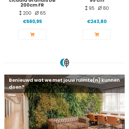
Licuala Grandis DB
95 cm
200cm FR
95
80
200
85
€560,95
€243,80
Benieuwd wat we met jouw ruimte(n) kunnen
doen?