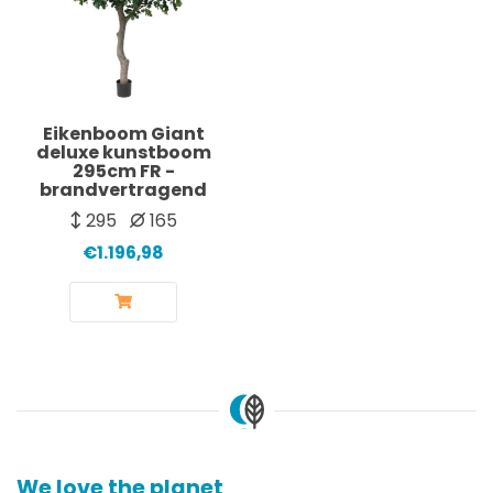
Eikenboom Giant
deluxe kunstboom
295cm FR -
brandvertragend
295
165
€1.196,98
We love the planet