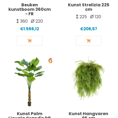
Beuken
Kunst Strelizia 225
kunstboom 360cm
cm
- FR
225
120
360
220
€1.566,12
€206,57
Kunst Palm
Kunst Hangvaren