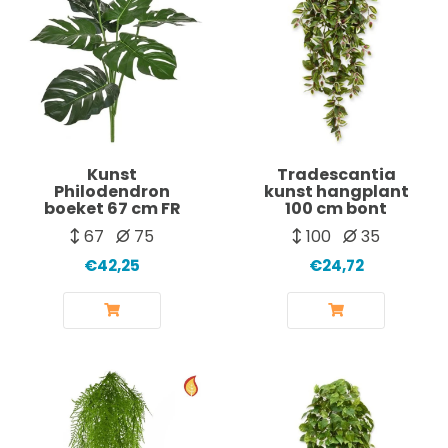
Kunst
Tradescantia
Philodendron
kunst hangplant
boeket 67 cm FR
100 cm bont
67
75
100
35
€42,25
€24,72