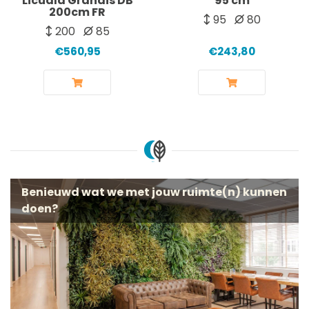
Licuala Grandis DB
95 cm
200cm FR
95
80
200
85
€560,95
€243,80
Benieuwd wat we met jouw ruimte(n) kunnen
doen?