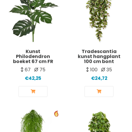
Kunst
Tradescantia
Philodendron
kunst hangplant
boeket 67 cm FR
100 cm bont
67
75
100
35
€42,25
€24,72