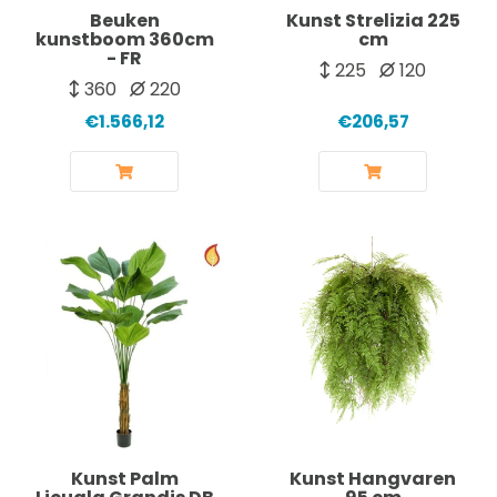
Beuken
Kunst Strelizia 225
kunstboom 360cm
cm
- FR
225
120
360
220
€1.566,12
€206,57
Kunst Palm
Kunst Hangvaren