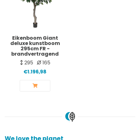
Eikenboom Giant
deluxe kunstboom
295cm FR -
brandvertragend
295
165
€1.196,98
We love the planet