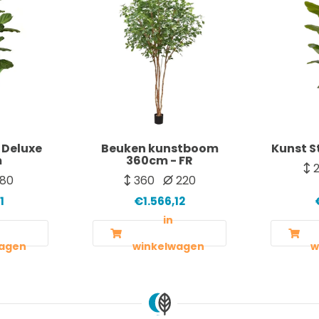
 Deluxe
Beuken kunstboom
Kunst S
m
360cm - FR
2
80
360
220
1
€1.566,12
in
agen
winkelwagen
w