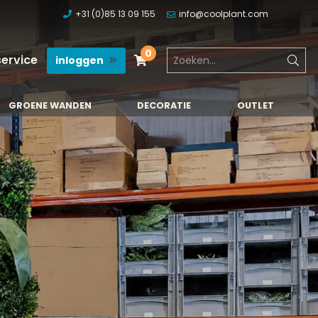
+31 (0)85 13 09 155
info@coolplant.com
0
service
inloggen
GROENE WANDEN
DECORATIE
OUTLET