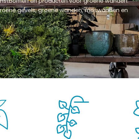
kunstbomen en producten voor groene wanden.
 groene gevels, groene wanden, moswanden en
BOMEN
KUNSTBLOEMEN
KUNSTGRASSEN