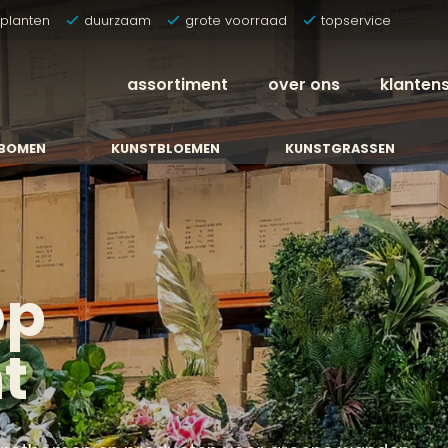
tplanten
duurzaam
grote voorraad
topservice
assortiment
over ons
klanten
BOMEN
KUNSTBLOEMEN
KUNSTGRASSEN
op
t