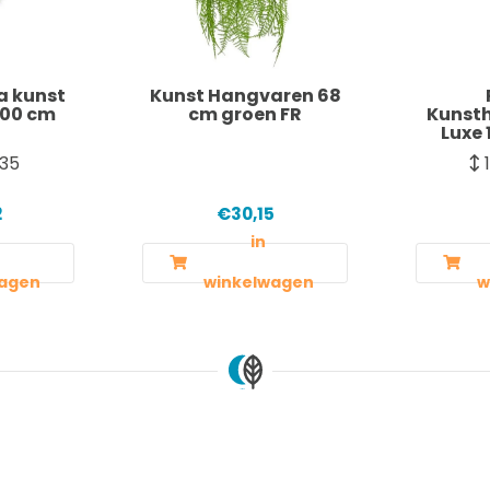
a kunst
Kunst Hangvaren 68
100 cm
cm groen FR
Kunst
Luxe 
35
2
€30,15
in
agen
winkelwagen
w