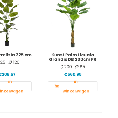
trelizia 225 cm
Kunst Palm Licuala
Grandis DB 200cm FR
25
120
200
85
€206,57
€560,95
in
in
inkelwagen
winkelwagen