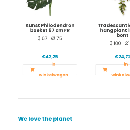
Kunst Philodendron
Tradescanti
boeket 67 cm FR
hangplant 
bont
67
75
100
€42,25
€24,7
in
in
winkelwagen
winkelw
We love the planet