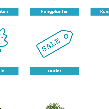
nten
Hangplanten
Kun
ie
Outlet