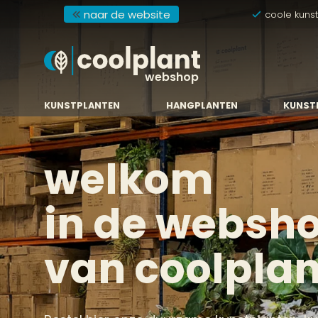
naar de website
coole kuns
webshop
KUNSTPLANTEN
HANGPLANTEN
KUNST
welkom
in de websh
van coolplan