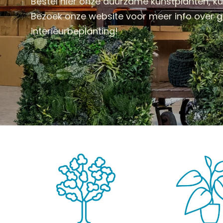
Bestel hier onze duurzame kunstplanten, 
Bezoek onze website voor meer info over
interieurbeplanting!
KUNSTPLANTEN
HANGPLANTEN
KUNST