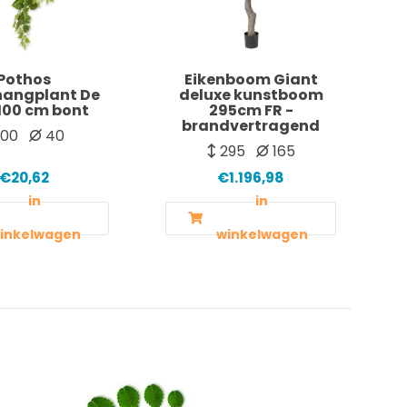
Pothos
Eikenboom Giant
hangplant De
deluxe kunstboom
100 cm bont
295cm FR -
brandvertragend
100
40
295
165
€20,62
€1.196,98
in
in
inkelwagen
winkelwagen