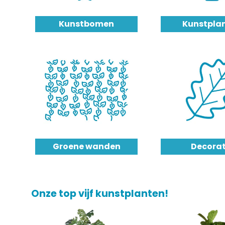
Kunstbomen
Kunstpla
Groene wanden
Decorat
Onze top vijf kunstplanten!