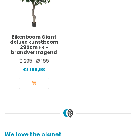
Eikenboom Giant
deluxe kunstboom
295cm FR -
brandvertragend
295
165
€1.196,98
We love the planet