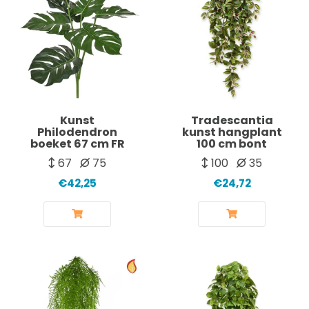
Kunst
Tradescantia
Philodendron
kunst hangplant
boeket 67 cm FR
100 cm bont
67
75
100
35
€42,25
€24,72