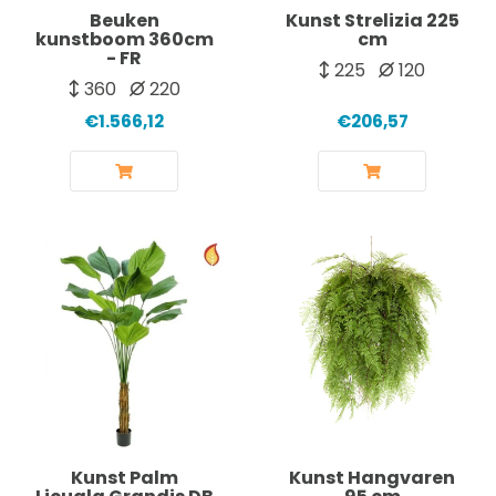
Beuken
Kunst Strelizia 225
kunstboom 360cm
cm
- FR
225
120
360
220
€1.566,12
€206,57
Kunst Palm
Kunst Hangvaren