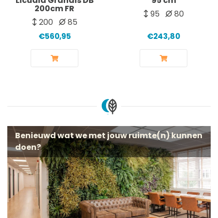
Licuala Grandis DB
95 cm
200cm FR
95
80
200
85
€560,95
€243,80
Benieuwd wat we met jouw ruimte(n) kunnen
doen?