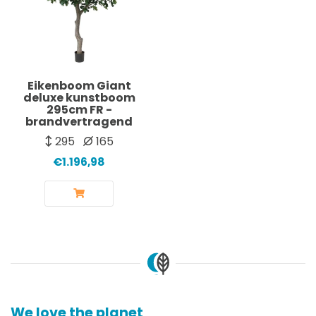
Eikenboom Giant
deluxe kunstboom
295cm FR -
brandvertragend
295
165
€1.196,98
We love the planet