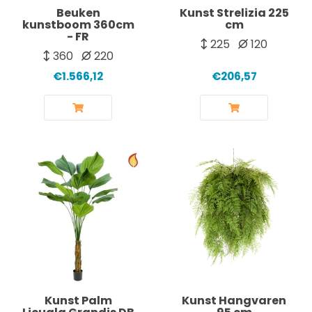
Beuken
Kunst Strelizia 225
kunstboom 360cm
cm
- FR
225
120
360
220
€1.566,12
€206,57
Kunst Palm
Kunst Hangvaren