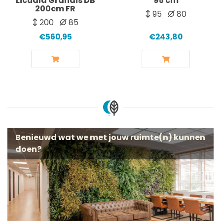
Licuala Grandis DB
95 cm
200cm FR
95
80
200
85
€560,95
€243,80
Benieuwd wat we met jouw ruimte(n) kunnen
doen?