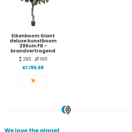
Eikenboom Giant
deluxe kunstboom
295cm FR -
brandvertragend
295
165
€1.196,98
We love the planet