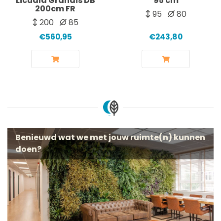
Licuala Grandis DB
95 cm
200cm FR
95
80
200
85
€560,95
€243,80
Benieuwd wat we met jouw ruimte(n) kunnen
doen?