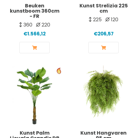
Beuken
Kunst Strelizia 225
kunstboom 360cm
cm
- FR
225
120
360
220
€1.566,12
€206,57
Kunst Palm
Kunst Hangvaren