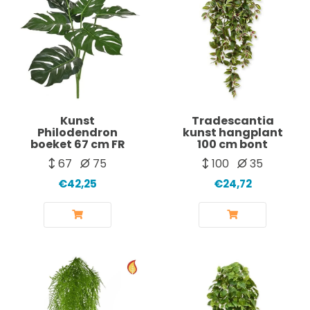
Kunst
Tradescantia
Philodendron
kunst hangplant
boeket 67 cm FR
100 cm bont
67
75
100
35
€42,25
€24,72