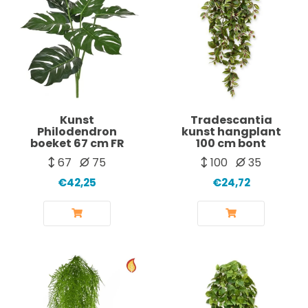
Kunst
Tradescantia
Philodendron
kunst hangplant
boeket 67 cm FR
100 cm bont
67
75
100
35
€42,25
€24,72