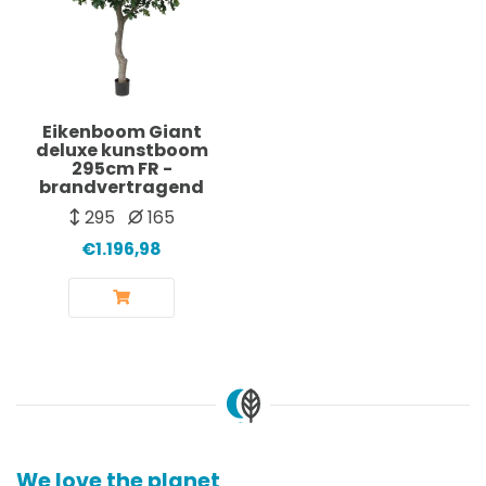
Eikenboom Giant
deluxe kunstboom
295cm FR -
brandvertragend
295
165
€1.196,98
We love the planet