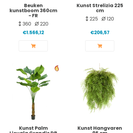
Beuken
Kunst Strelizia 225
kunstboom 360cm
cm
- FR
225
120
360
220
€1.566,12
€206,57
Kunst Palm
Kunst Hangvaren