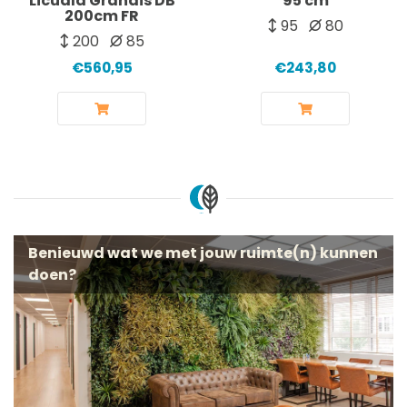
Licuala Grandis DB
95 cm
200cm FR
95
80
200
85
€560,95
€243,80
Benieuwd wat we met jouw ruimte(n) kunnen
doen?