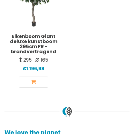
Eikenboom Giant
deluxe kunstboom
295cm FR -
brandvertragend
295
165
€1.196,98
We love the planet