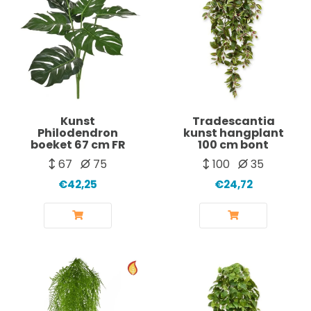
Kunst
Tradescantia
Philodendron
kunst hangplant
boeket 67 cm FR
100 cm bont
67
75
100
35
€42,25
€24,72