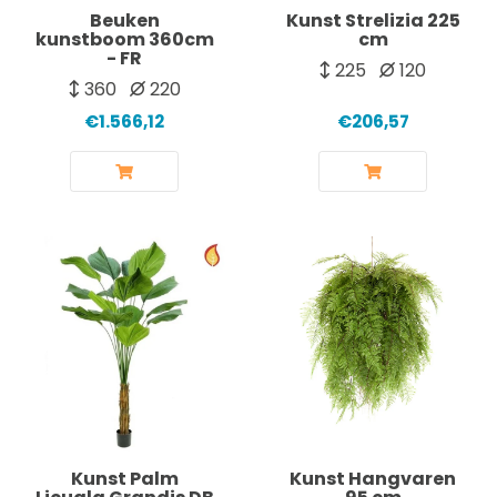
Beuken
Kunst Strelizia 225
kunstboom 360cm
cm
- FR
225
120
360
220
€1.566,12
€206,57
Kunst Palm
Kunst Hangvaren