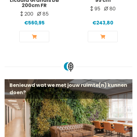
Licuala Grandis DB
95 cm
200cm FR
95
80
200
85
€560,95
€243,80
Benieuwd wat we met jouw ruimte(n) kunnen
doen?