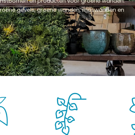
kunstbomen en producten voor groene wanden.
 groene gevels, groene wanden, moswanden en
BOMEN
KUNSTBLOEMEN
KUNSTGRASSEN