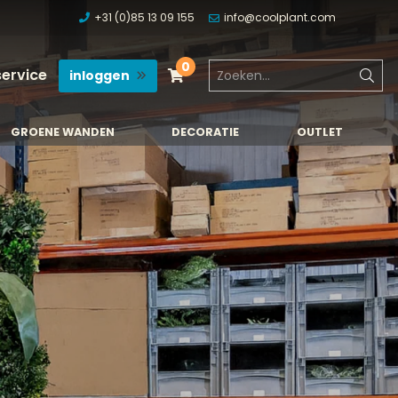
+31 (0)85 13 09 155
info@coolplant.com
0
service
inloggen
GROENE WANDEN
DECORATIE
OUTLET