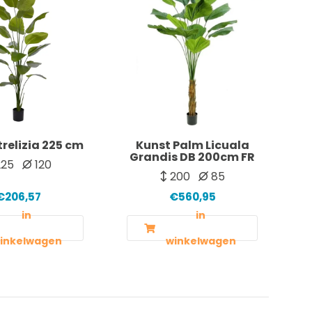
trelizia 225 cm
Kunst Palm Licuala
Grandis DB 200cm FR
25
120
200
85
€206,57
€560,95
in
in
inkelwagen
winkelwagen