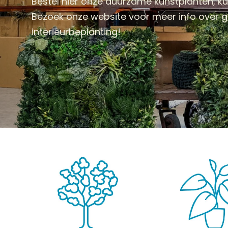
Bestel hier onze duurzame kunstplanten, 
Bezoek onze website voor meer info over
interieurbeplanting!
KUNSTPLANTEN
HANGPLANTEN
KUNST