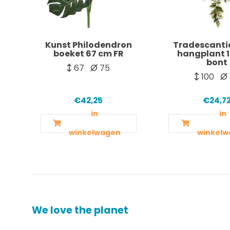
Kunst Philodendron
Tradescanti
boeket 67 cm FR
hangplant 
bont
67
75
100
€42,25
€24,7
in
in
winkelwagen
winkelw
We love the planet