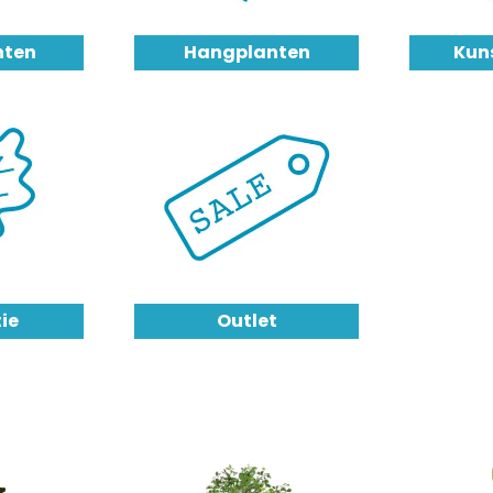
nten
Hangplanten
Kun
ie
Outlet