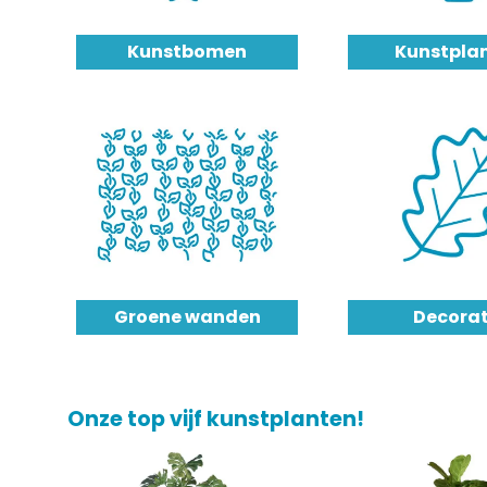
Kunstbomen
Kunstpla
Groene wanden
Decorat
Onze top vijf kunstplanten!