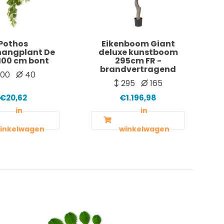
Pothos
Eikenboom Giant
hangplant De
deluxe kunstboom
100 cm bont
295cm FR -
brandvertragend
100
40
295
165
€20,62
€1.196,98
in
in
inkelwagen
winkelwagen