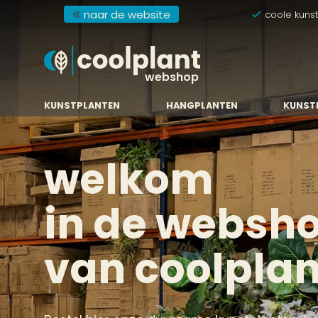
naar de website
coole kuns
webshop
KUNSTPLANTEN
HANGPLANTEN
KUNST
welkom
in de websh
van coolplan