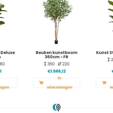
 Deluxe
Beuken kunstboom
Kunst S
m
360cm - FR
2
80
360
220
1
€1.566,12
in
agen
winkelwagen
w