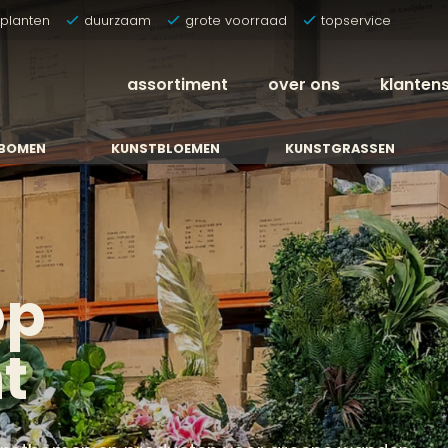
tplanten
duurzaam
grote voorraad
topservice
assortiment
over ons
klanten
BOMEN
KUNSTBLOEMEN
KUNSTGRASSEN
op
t