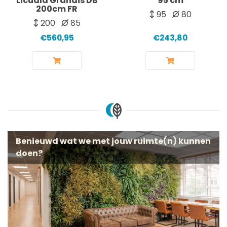
Licuala Grandis DB
95 cm
200cm FR
95
80
200
85
€560,95
€243,80
Benieuwd wat we met jouw ruimte(n) kunnen
doen?