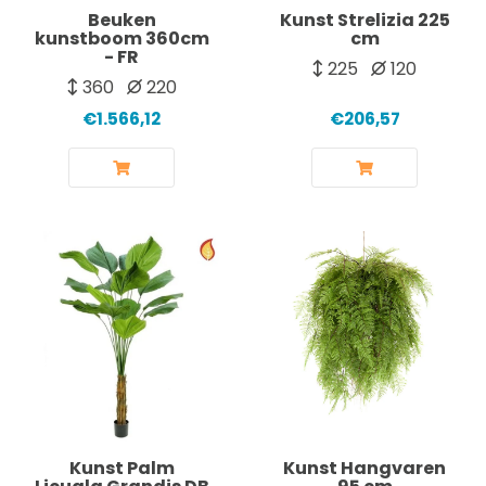
Beuken
Kunst Strelizia 225
kunstboom 360cm
cm
- FR
225
120
360
220
€1.566,12
€206,57
Kunst Palm
Kunst Hangvaren