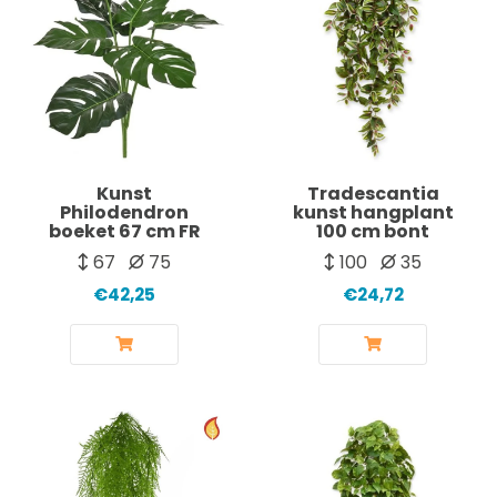
Kunst
Tradescantia
Philodendron
kunst hangplant
boeket 67 cm FR
100 cm bont
67
75
100
35
€42,25
€24,72