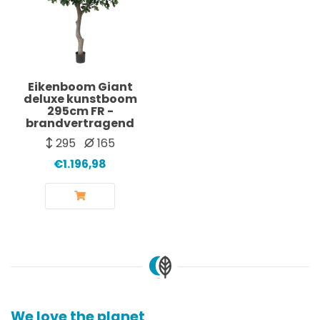
Eikenboom Giant
deluxe kunstboom
295cm FR -
brandvertragend
295
165
€1.196,98
We love the planet