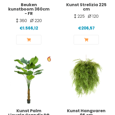
Beuken
Kunst Strelizia 225
kunstboom 360cm
cm
- FR
225
120
360
220
€1.566,12
€206,57
Kunst Palm
Kunst Hangvaren