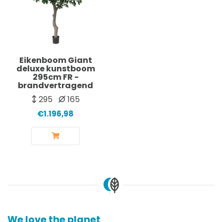
Eikenboom Giant
deluxe kunstboom
295cm FR -
brandvertragend
295
165
€1.196,98
We love the planet