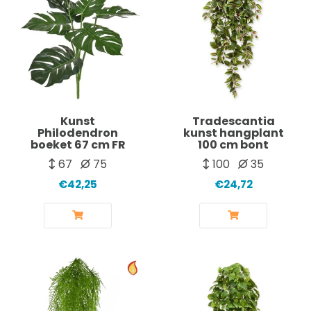
Kunst
Tradescantia
Philodendron
kunst hangplant
boeket 67 cm FR
100 cm bont
67
75
100
35
€42,25
€24,72