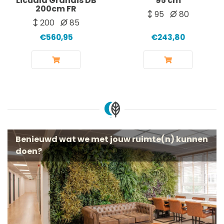
Licuala Grandis DB
95 cm
200cm FR
95
80
200
85
€560,95
€243,80
Benieuwd wat we met jouw ruimte(n) kunnen
doen?