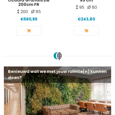
Licuala Grandis DB
95 cm
200cm FR
95
80
200
85
€560,95
€243,80
Benieuwd wat we met jouw ruimte(n) kunnen
doen?