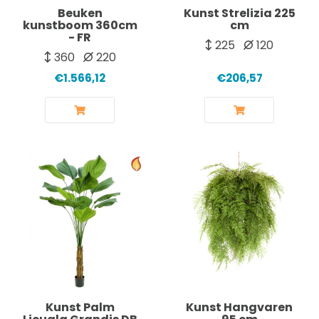
Beuken
Kunst Strelizia 225
kunstboom 360cm
cm
- FR
225
120
360
220
€1.566,12
€206,57
Kunst Palm
Kunst Hangvaren