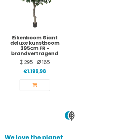
Eikenboom Giant
deluxe kunstboom
295cm FR -
brandvertragend
295
165
€1.196,98
We love the planet