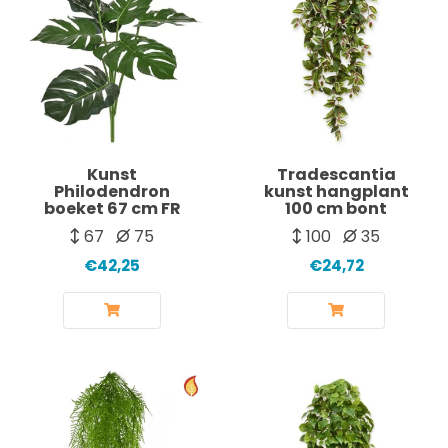
Kunst
Tradescantia
Philodendron
kunst hangplant
boeket 67 cm FR
100 cm bont
67
75
100
35
€42,25
€24,72