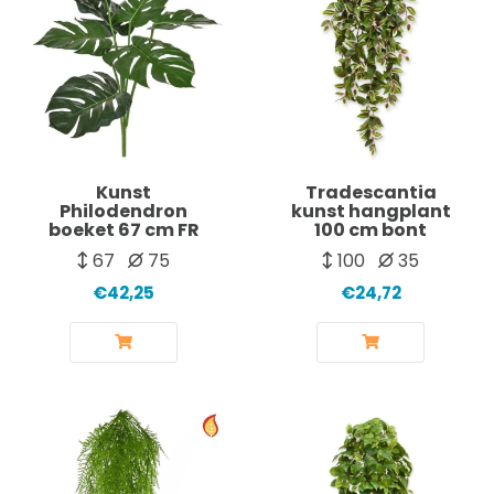
Kunst
Tradescantia
Philodendron
kunst hangplant
boeket 67 cm FR
100 cm bont
67
75
100
35
€42,25
€24,72