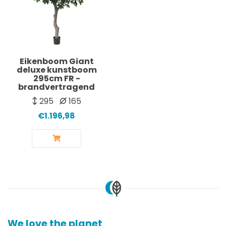
Eikenboom Giant
deluxe kunstboom
295cm FR -
brandvertragend
295
165
€1.196,98
We love the planet