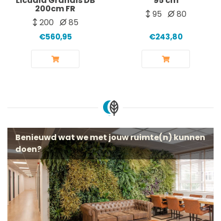
Licuala Grandis DB
95 cm
200cm FR
95
80
200
85
€560,95
€243,80
Benieuwd wat we met jouw ruimte(n) kunnen
doen?