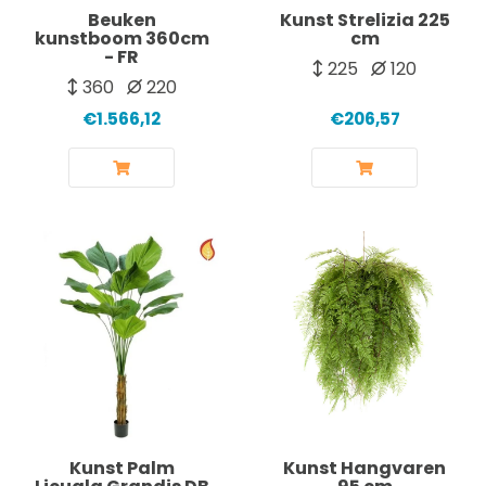
Beuken
Kunst Strelizia 225
kunstboom 360cm
cm
- FR
225
120
360
220
€1.566,12
€206,57
Kunst Palm
Kunst Hangvaren