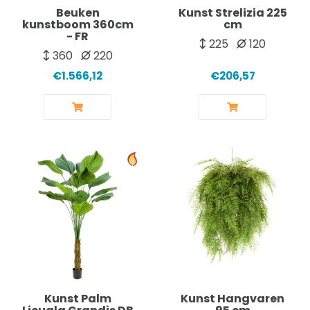
Beuken
Kunst Strelizia 225
kunstboom 360cm
cm
- FR
225
120
360
220
€1.566,12
€206,57
Kunst Palm
Kunst Hangvaren