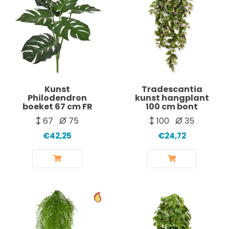
Kunst
Tradescantia
Philodendron
kunst hangplant
boeket 67 cm FR
100 cm bont
67
75
100
35
€42,25
€24,72