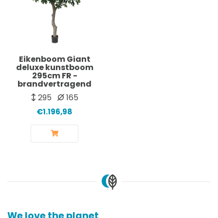
Eikenboom Giant
deluxe kunstboom
295cm FR -
brandvertragend
295
165
€1.196,98
We love the planet