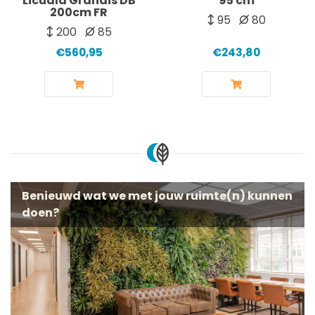
Licuala Grandis DB
95 cm
200cm FR
95
80
200
85
€560,95
€243,80
Benieuwd wat we met jouw ruimte(n) kunnen
doen?