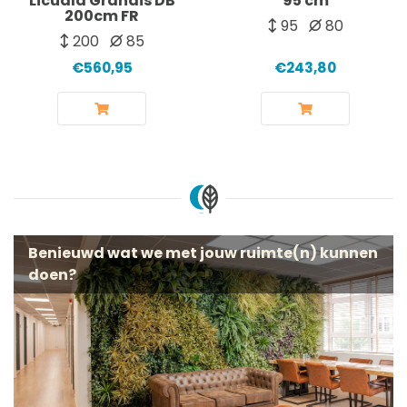
Licuala Grandis DB
95 cm
200cm FR
95
80
200
85
€560,95
€243,80
Benieuwd wat we met jouw ruimte(n) kunnen
doen?