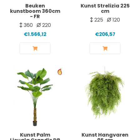
Beuken
Kunst Strelizia 225
kunstboom 360cm
cm
- FR
225
120
360
220
€1.566,12
€206,57
Kunst Palm
Kunst Hangvaren