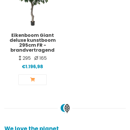
Eikenboom Giant
deluxe kunstboom
295cm FR -
brandvertragend
295
165
€1.196,98
We love the planet