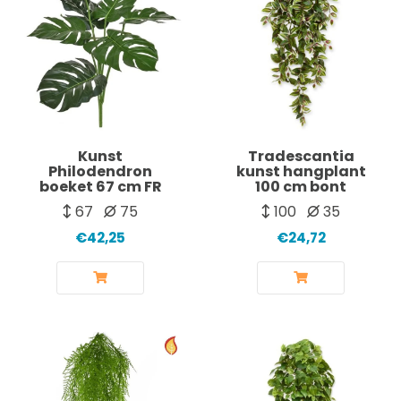
Kunst
Tradescantia
Philodendron
kunst hangplant
boeket 67 cm FR
100 cm bont
67
75
100
35
€42,25
€24,72