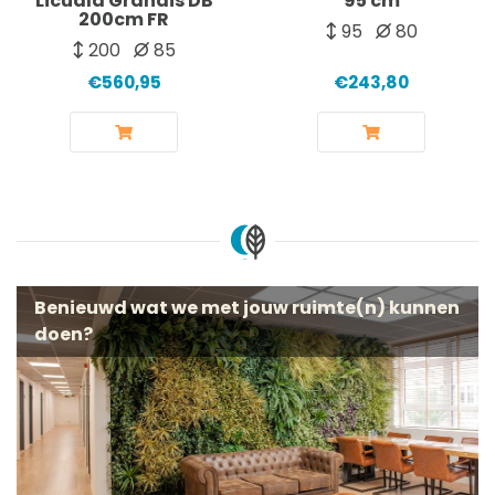
Licuala Grandis DB
95 cm
200cm FR
95
80
200
85
€560,95
€243,80
Benieuwd wat we met jouw ruimte(n) kunnen
doen?