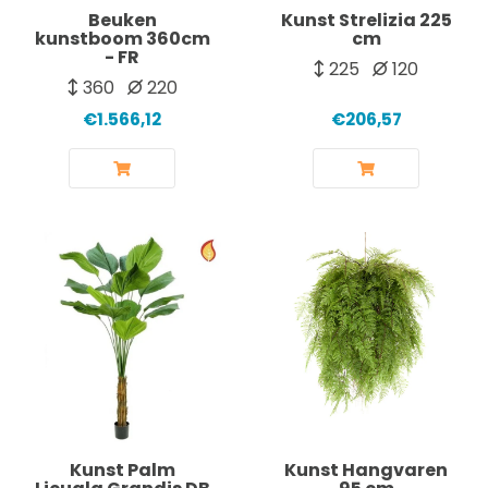
Beuken
Kunst Strelizia 225
kunstboom 360cm
cm
- FR
225
120
360
220
€1.566,12
€206,57
Kunst Palm
Kunst Hangvaren