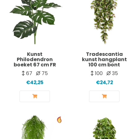
Kunst
Tradescantia
Philodendron
kunst hangplant
boeket 67 cm FR
100 cm bont
67
75
100
35
€42,25
€24,72