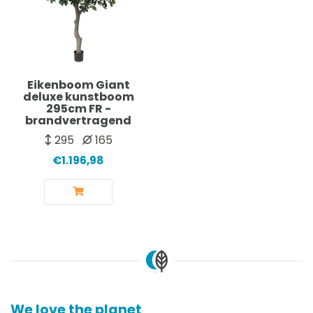
Eikenboom Giant
deluxe kunstboom
295cm FR -
brandvertragend
295
165
€1.196,98
We love the planet