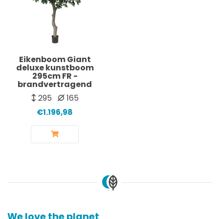
Eikenboom Giant
deluxe kunstboom
295cm FR -
brandvertragend
295
165
€1.196,98
We love the planet