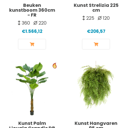
Beuken
Kunst Strelizia 225
kunstboom 360cm
cm
- FR
225
120
360
220
€1.566,12
€206,57
Kunst Palm
Kunst Hangvaren