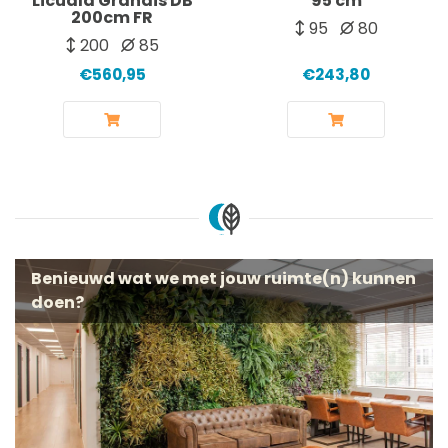
Licuala Grandis DB
95 cm
200cm FR
95
80
200
85
€560,95
€243,80
Benieuwd wat we met jouw ruimte(n) kunnen
doen?