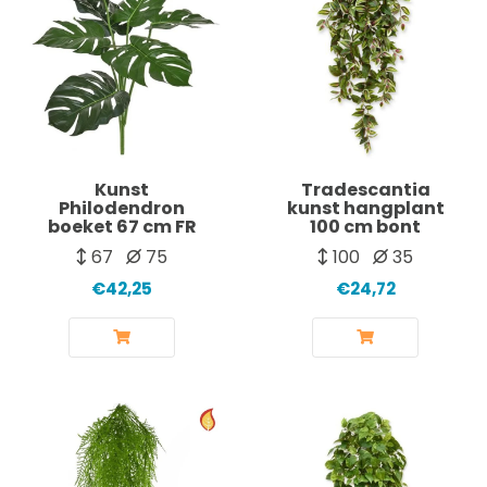
Kunst
Tradescantia
Philodendron
kunst hangplant
boeket 67 cm FR
100 cm bont
67
75
100
35
€42,25
€24,72