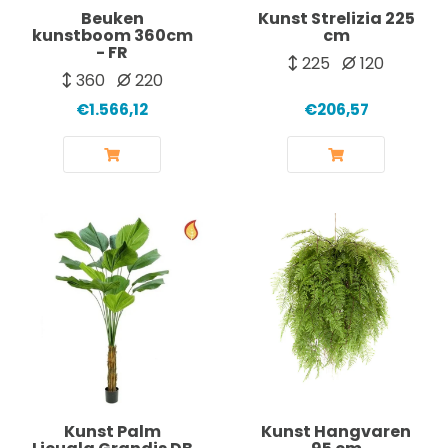
Beuken
Kunst Strelizia 225
kunstboom 360cm
cm
- FR
225
120
360
220
€1.566,12
€206,57
Kunst Palm
Kunst Hangvaren