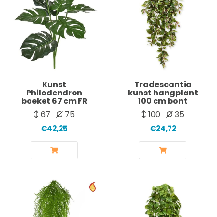
Kunst
Tradescantia
Philodendron
kunst hangplant
boeket 67 cm FR
100 cm bont
67
75
100
35
€42,25
€24,72