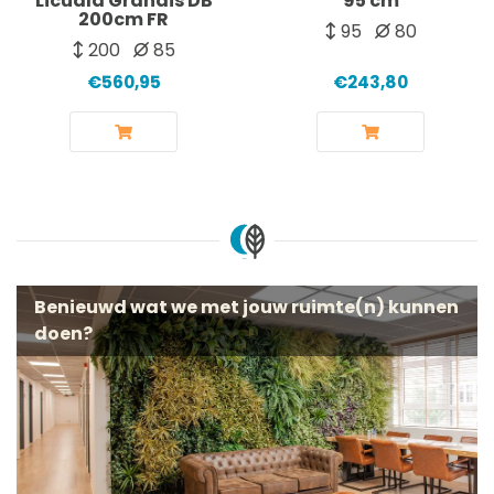
Licuala Grandis DB
95 cm
200cm FR
95
80
200
85
€560,95
€243,80
Benieuwd wat we met jouw ruimte(n) kunnen
doen?