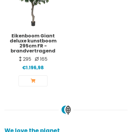
Eikenboom Giant
deluxe kunstboom
295cm FR -
brandvertragend
295
165
€1.196,98
We love the planet