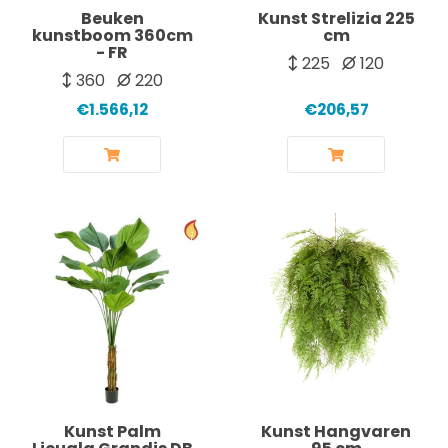
Beuken
Kunst Strelizia 225
kunstboom 360cm
cm
- FR
225
120
360
220
€1.566,12
€206,57
Kunst Palm
Kunst Hangvaren