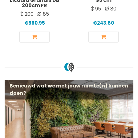
Licuala Grandis DB
95 cm
200cm FR
95
80
200
85
€560,95
€243,80
Benieuwd wat we met jouw ruimte(n) kunnen
doen?