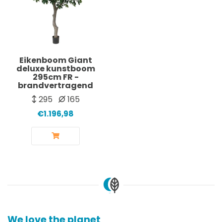
Eikenboom Giant
deluxe kunstboom
295cm FR -
brandvertragend
295
165
€1.196,98
We love the planet