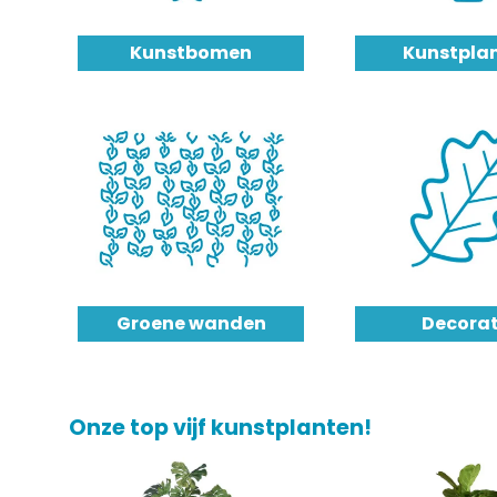
Kunstbomen
Kunstpla
Groene wanden
Decorat
Onze top vijf kunstplanten!