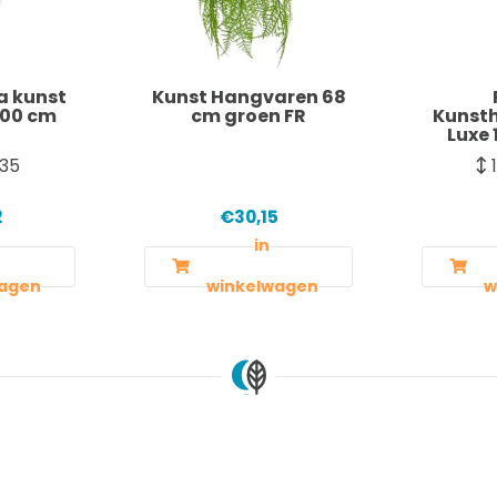
a kunst
Kunst Hangvaren 68
100 cm
cm groen FR
Kunst
Luxe 
35
2
€30,15
in
agen
winkelwagen
w