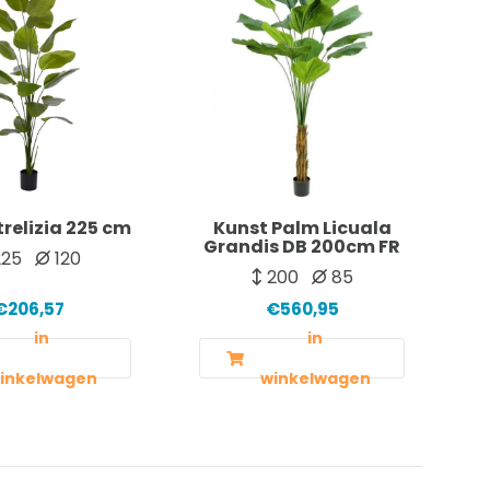
trelizia 225 cm
Kunst Palm Licuala
Grandis DB 200cm FR
25
120
200
85
€206,57
€560,95
in
in
inkelwagen
winkelwagen