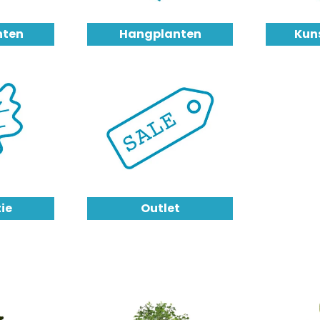
nten
Hangplanten
Kun
ie
Outlet