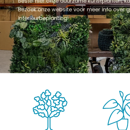
Bestel hier onze duurzame kunstplanten, 
Bezoek onze website voor meer info over
interieurbeplanting!
KUNSTPLANTEN
HANGPLANTEN
KUNST