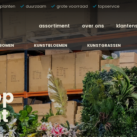
tplanten
duurzaam
grote voorraad
topservice
assortiment
over ons
klanten
BOMEN
KUNSTBLOEMEN
KUNSTGRASSEN
op
t