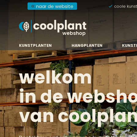
naar de website
coole kuns
webshop
KUNSTPLANTEN
HANGPLANTEN
KUNST
welkom
in de websh
van coolplan