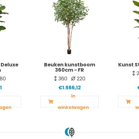
 Deluxe
Beuken kunstboom
Kunst S
m
360cm - FR
2
80
360
220
1
€1.566,12
in
agen
winkelwagen
w