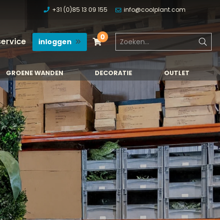
+31 (0)85 13 09 155
info@coolplant.com
0
service
inloggen
GROENE WANDEN
DECORATIE
OUTLET