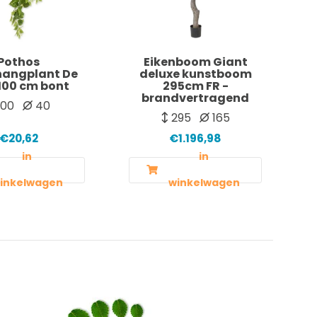
Pothos
Eikenboom Giant
hangplant De
deluxe kunstboom
100 cm bont
295cm FR -
brandvertragend
100
40
295
165
€20,62
€1.196,98
in
in
inkelwagen
winkelwagen