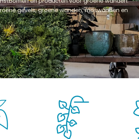
kunstbomen en producten voor groene wanden.
 groene gevels, groene wanden, moswanden en
BOMEN
KUNSTBLOEMEN
KUNSTGRASSEN