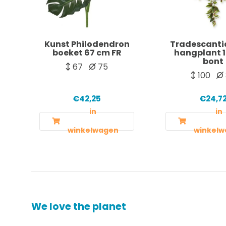
Kunst Philodendron
Tradescanti
boeket 67 cm FR
hangplant 
bont
67
75
100
€42,25
€24,7
in
in
winkelwagen
winkelw
We love the planet