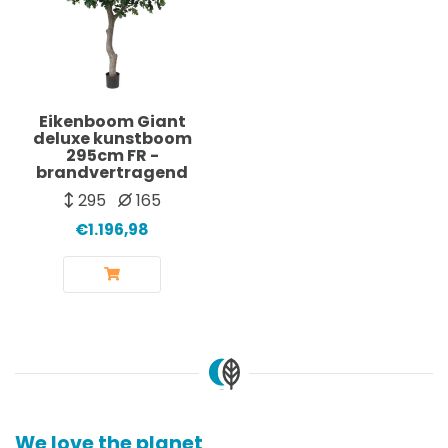
Eikenboom Giant
deluxe kunstboom
295cm FR -
brandvertragend
295
165
€1.196,98
We love the planet