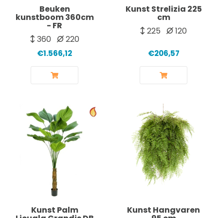
Beuken
Kunst Strelizia 225
kunstboom 360cm
cm
- FR
225
120
360
220
€1.566,12
€206,57
Kunst Palm
Kunst Hangvaren