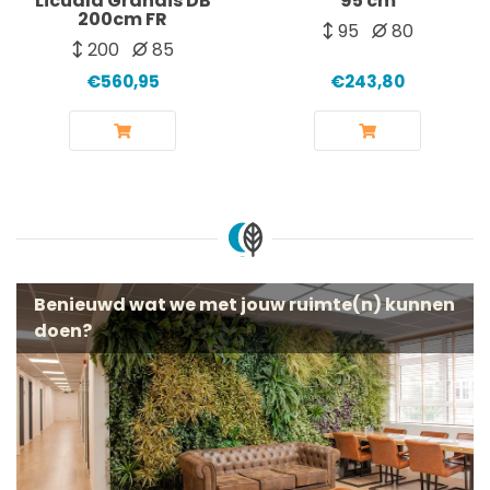
Licuala Grandis DB
95 cm
200cm FR
95
80
200
85
€560,95
€243,80
Benieuwd wat we met jouw ruimte(n) kunnen
doen?