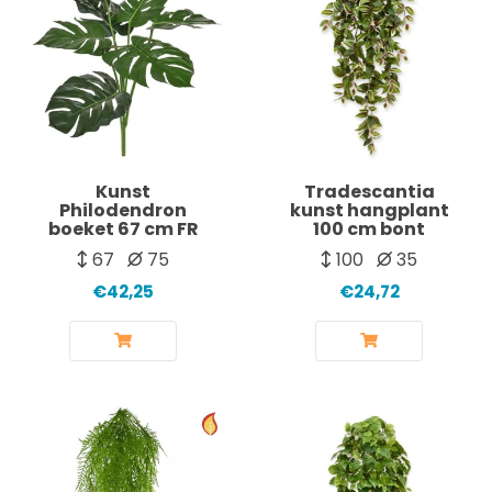
Kunst
Tradescantia
Philodendron
kunst hangplant
boeket 67 cm FR
100 cm bont
67
75
100
35
€42,25
€24,72